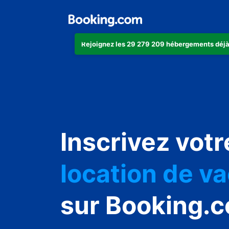
Rejoignez les 29 279 209 hébergements déjà
appartement
Inscrivez votr
hôtel
location de v
auberge de j
sur Booking.