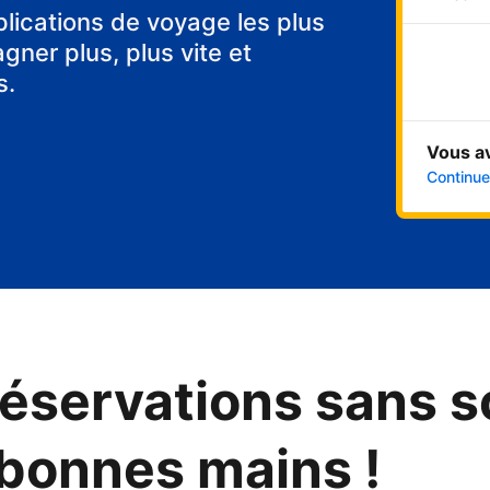
tes
plications de voyage les plus
ner plus, plus vite et
s.
Vous a
Continuer
éservations sans s
 bonnes mains !