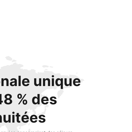
onale unique
48 % des
nuitées