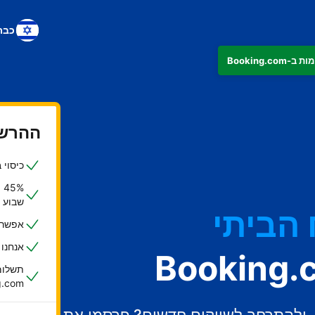
כבר
ההרשמ
כיסוי ביטוחי ש
%
שבוע
הביתי
אפשרות
אנחנו
תשלומי
oking.com