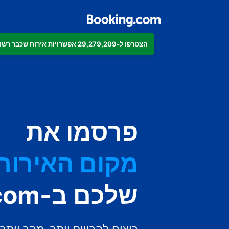
הצטרפו ל-29,279,209 אפשרויות אירוח שכבר רשומות ב-Booking.com
הדירה
המלון
פרסמו את
מקום האירוח 
שלכם ב-Booking.com
בית ההארחה
ה-B&B