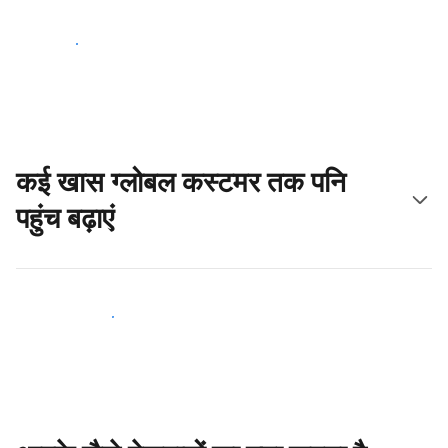
आज ही शुरू करें
कई खास ग्लोबल कस्टमर तक पनि
पहुंच बढ़ाएं
आज ही नए मेहमानों तक पहुंचें