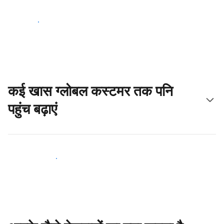
आज ही शुरू करें
कई खास ग्लोबल कस्टमर तक पनि
पहुंच बढ़ाएं
आज ही नए मेहमानों तक पहुंचें