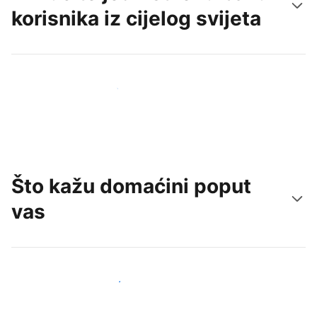
korisnika iz cijelog svijeta
Doprite do novih gostiju već danas
Što kažu domaćini poput
vas
Pridružite se domaćinima poput vas