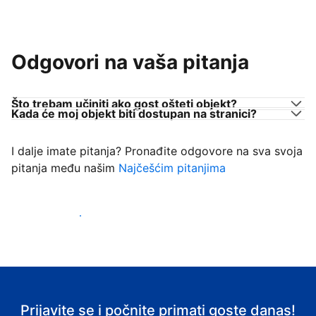
Odgovori na vaša pitanja
Što trebam učiniti ako gost ošteti objekt?
Kada će moj objekt biti dostupan na stranici?
I dalje imate pitanja? Pronađite odgovore na sva svoja
pitanja među našim
Najčešćim pitanjima
Počnite primati goste
Prijavite se i počnite primati goste danas!