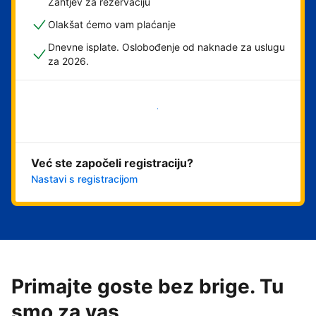
Zahtjev za rezervaciju
Olakšat ćemo vam plaćanje
Dnevne isplate. Oslobođenje od naknade za uslugu
za 2026.
Započni odmah
Već ste započeli registraciju?
Nastavi s registracijom
Primajte goste bez brige. Tu
smo za vas