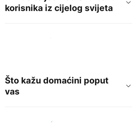
korisnika iz cijelog svijeta
Doprite do novih gostiju već danas
Što kažu domaćini poput
vas
Pridružite se domaćinima poput vas