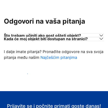
Odgovori na vaša pitanja
Što trebam učiniti ako gost ošteti objekt?
Kada će moj objekt biti dostupan na stranici?
I dalje imate pitanja? Pronađite odgovore na sva svoja
pitanja među našim
Najčešćim pitanjima
Počnite primati goste
Prijavite se i počnite primati goste danas!