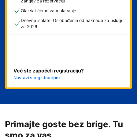
Zahtjev za rezervaciju
Olakšat ćemo vam plaćanje
Dnevne isplate. Oslobođenje od naknade za uslugu
za 2026.
Započni odmah
Već ste započeli registraciju?
Nastavi s registracijom
Primajte goste bez brige. Tu
smo za vas