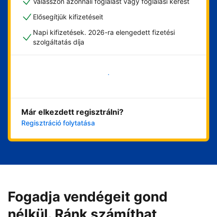
Válasszon azonnali foglalást vagy foglalási kérést
Elősegítjük kifizetéseit
Napi kifizetések. 2026-ra elengedett fizetési
szolgáltatás díja
Vágjon bele most
Már elkezdett regisztrálni?
Regisztráció folytatása
Fogadja vendégeit gond
nélkül. Ránk számíthat