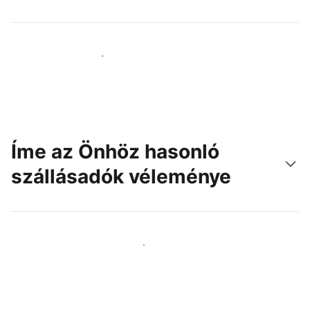
Érjen el új vendégeket még ma
Íme az Önhöz hasonló
szállásadók véleménye
Csatlakozzon Önhöz hasonló szállásadókhoz