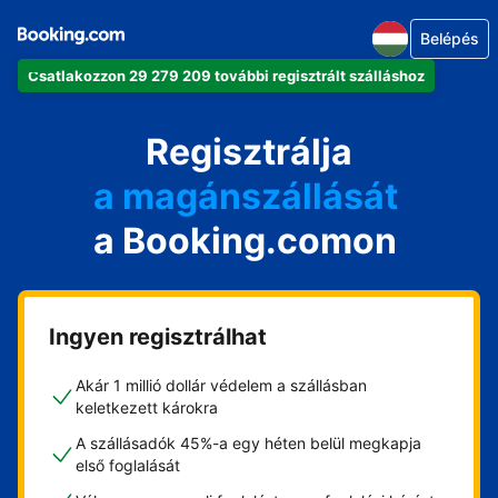
Belépés
Csatlakozzon 29 279 209 további regisztrált szálláshoz
az apartmanját
a szállodáját
Regisztrálja
a magánszállását
a Booking.comon
a vendégházát
a házát
Ingyen regisztrálhat
Akár 1 millió dollár védelem a szállásban
keletkezett károkra
A szállásadók 45%-a egy héten belül megkapja
első foglalását