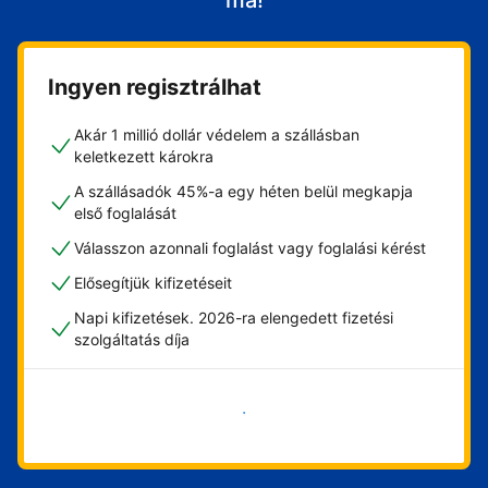
ma!
Ingyen regisztrálhat
Akár 1 millió dollár védelem a szállásban
keletkezett károkra
A szállásadók 45%-a egy héten belül megkapja
első foglalását
Válasszon azonnali foglalást vagy foglalási kérést
Elősegítjük kifizetéseit
Napi kifizetések. 2026-ra elengedett fizetési
szolgáltatás díja
Vágjon bele most