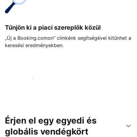
Tűnjön ki a piaci szereplők közül
„Új a Booking.comon” címkénk segítségével kitűnhet a
keresési eredményekben.
Vágjon bele még ma
Érjen el egy egyedi és
globális vendégkört