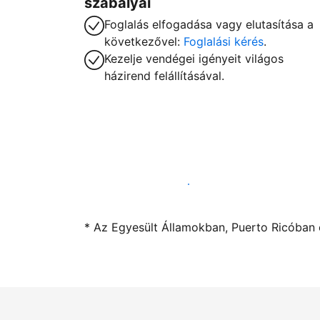
szabályai
Foglalás elfogadása vagy elutasítása a
következővel:
Foglalási kérés
.
Kezelje vendégei igényeit világos
házirend felállításával.
Kínáljon szállást a segítségünkkel
* Az Egyesült Államokban, Puerto Ricóban é