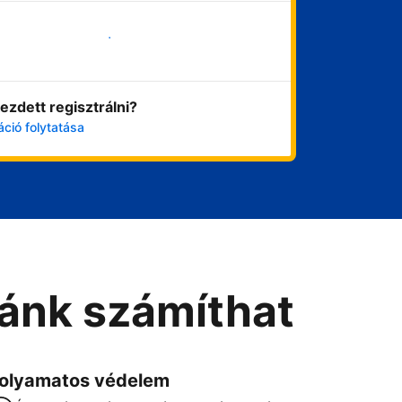
Vágjon bele most
ezdett regisztrálni?
áció folytatása
Ránk számíthat
olyamatos védelem