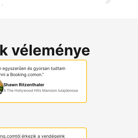
ók véleménye
 egyszerűen és gyorsan tudtam
nni a Booking.comon.”
Shawn Ritzenthaler
A The Hollywood Hills Mansion tulajdonosa
ing.comtól érkezik a vendégeink