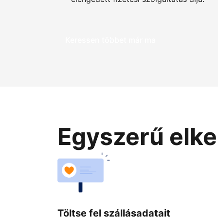
Keressen többet már ma
Egyszerű elke
Töltse fel szállásadatait