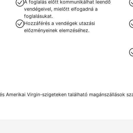
A foglalás előtt kommunikálhat leendő
vendégeivel, mielőtt elfogadná a
foglalásukat.
Hozzáférés a vendégek utazási
előzményeinek elemzéséhez.
s Amerikai Virgin-szigeteken található magánszállások szám