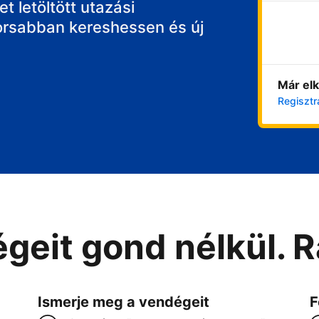
t letöltött utazási
orsabban kereshessen és új
Már elk
Regisztr
geit gond nélkül. 
Ismerje meg a vendégeit
F