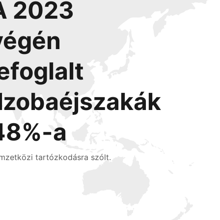
A 2023
végén
lefoglalt
l
szobaéjszakák
48%-a
mzetközi tartózkodásra szólt.