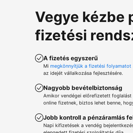
Vegye kézbe 
fizetési rend
A fizetés egyszerű
Mi
megkönnyítjük a fizetési folyamatot
az idejét vállalkozása fejlesztésére.
Nagyobb bevételbiztonság
Amikor vendégei előrefizetett foglalást 
online fizetnek, biztos lehet benne, ho
Jobb kontroll a pénzáramlás fe
Napi kifizetések a vendég bejelentkez
elengedett fizetési szolgáltatás díja.