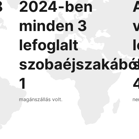
8
2024-ben
minden 3
lefoglalt
szobaéjszakábó
1
magánszállás volt.
ne