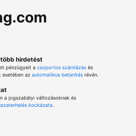
ng.com
 több hirdetést
eti pénzügyeit a
csoportos számlázás
és
ok esetében az
automatikus betanítás
révén.
zat
en a jogszabályi változásoknak és
isszaterhelés kockázata
.