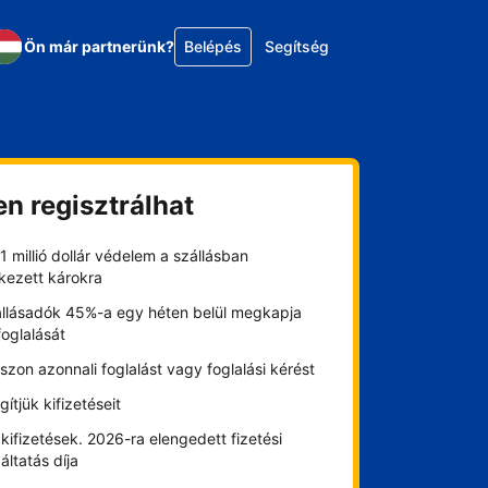
Ön már partnerünk?
Belépés
Segítség
en regisztrálhat
1 millió dollár védelem a szállásban
kezett károkra
állásadók 45%-a egy héten belül megkapja
foglalását
szon azonnali foglalást vagy foglalási kérést
gítjük kifizetéseit
kifizetések. 2026-ra elengedett fizetési
áltatás díja