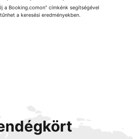
Új a Booking.comon” címkénk segítségével
itűnhet a keresési eredményekben.
vendégkört