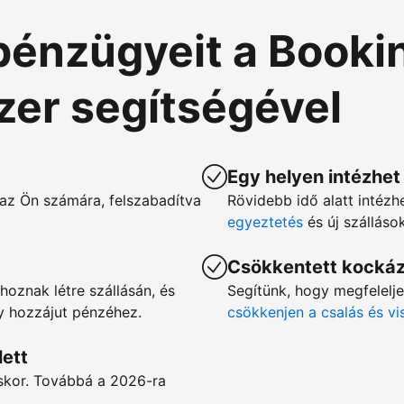
pénzügyeit a Booki
szer segítségével
Egy helyen intézhet
az Ön számára, felszabadítva
Rövidebb idő alatt intézh
egyeztetés
és új szállás
Csökkentett kocká
hoznak létre szállásán, és
Segítünk, hogy megfelelj
gy hozzájut pénzéhez.
csökkenjen a csalás és v
lett
éskor. Továbbá a 2026-ra