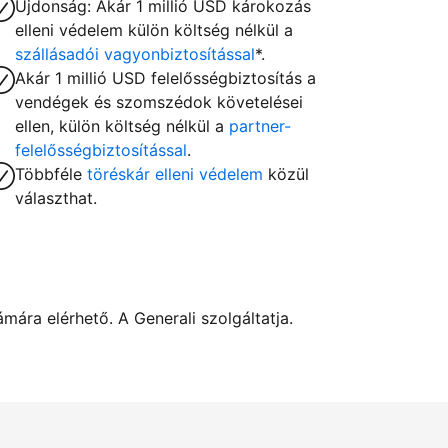
Újdonság: Akár 1 millió USD károkozás
elleni védelem külön költség nélkül a
szállásadói vagyonbiztosítással
*.
Akár 1 millió USD felelősségbiztosítás a
vendégek és szomszédok követelései
ellen, külön költség nélkül a
partner-
felelősségbiztosítással
.
Többféle
töréskár elleni védelem
közül
választhat.
ára elérhető. A Generali szolgáltatja.