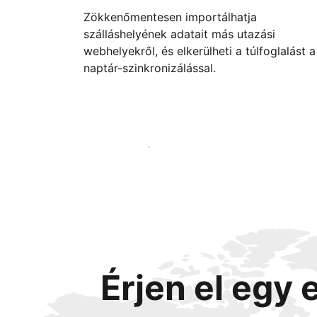
Zökkenőmentesen importálhatja
szálláshelyének adatait más utazási
webhelyekről, és elkerülheti a túlfoglalást a
naptár-szinkronizálással.
Vágjon bele még ma
Érjen el egy 