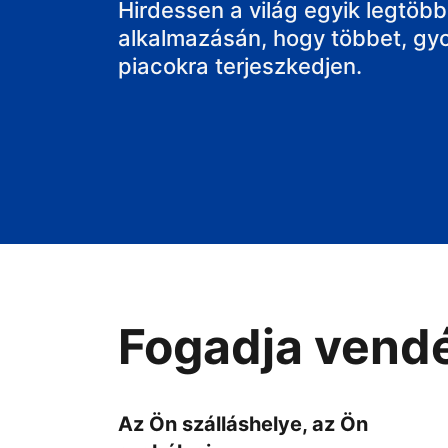
a házát
Hirdessen a világ egyik legtöbbe
alkalmazásán, hogy többet, gy
piacokra terjeszkedjen.
Fogadja vendé
Az Ön szálláshelye, az Ön