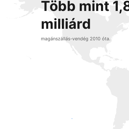
Több mint 1,
milliárd
magánszállás-vendég 2010 óta.
Érjen el új vendégeket még ma