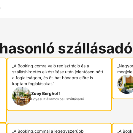
 hasonló szállásad
„A Booking.comra való regisztráció és a
„Nagyon
szálláshirdetés elkészítése után jelentősen nőtt
megjele
a foglaltságom, és öt-hat hónapra előre is
kaptam foglalásokat.”
Zoey Berghoff
Egyesült államokbeli szállásadó
„A Booking.commal a legegyszerűbb
„A Book