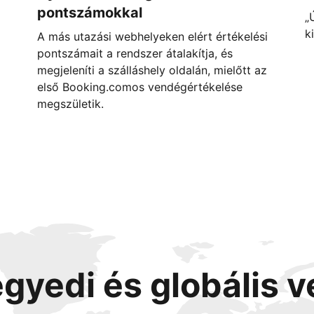
pontszámokkal
„
k
A más utazási webhelyeken elért értékelési
pontszámait a rendszer átalakítja, és
megjeleníti a szálláshely oldalán, mielőtt az
első Booking.comos vendégértékelése
megszületik.
egyedi és globális 