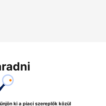
aradni
űnjön ki a piaci szereplők közül