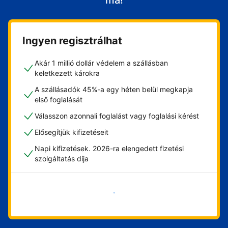
ma!
Ingyen regisztrálhat
Akár 1 millió dollár védelem a szállásban
keletkezett károkra
A szállásadók 45%-a egy héten belül megkapja
első foglalását
Válasszon azonnali foglalást vagy foglalási kérést
Elősegítjük kifizetéseit
Napi kifizetések. 2026-ra elengedett fizetési
szolgáltatás díja
Vágjon bele most