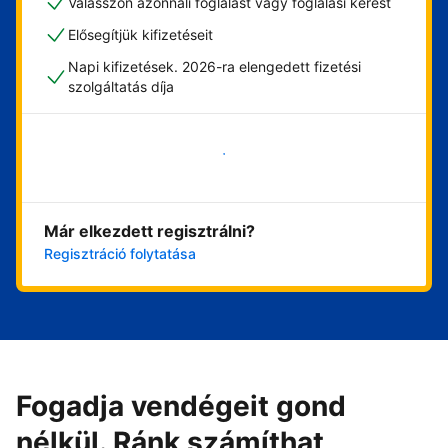
Válasszon azonnali foglalást vagy foglalási kérést
Elősegítjük kifizetéseit
Napi kifizetések. 2026-ra elengedett fizetési
szolgáltatás díja
Vágjon bele most
Már elkezdett regisztrálni?
Regisztráció folytatása
Fogadja vendégeit gond
nélkül. Ránk számíthat