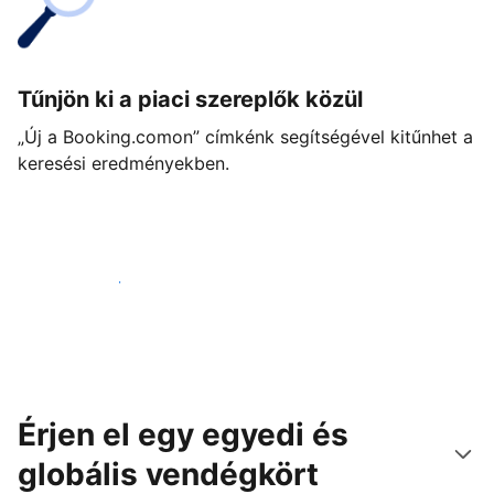
Tűnjön ki a piaci szereplők közül
„Új a Booking.comon” címkénk segítségével kitűnhet a
keresési eredményekben.
Vágjon bele még ma
Érjen el egy egyedi és
globális vendégkört