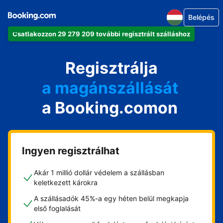
Belépés
Csatlakozzon 29 279 209 további regisztrált szálláshoz
az apartmanját
a szállodáját
Regisztrálja
a magánszállását
a Booking.comon
a vendégházát
a házát
Ingyen regisztrálhat
Akár 1 millió dollár védelem a szállásban
keletkezett károkra
A szállásadók 45%-a egy héten belül megkapja
első foglalását