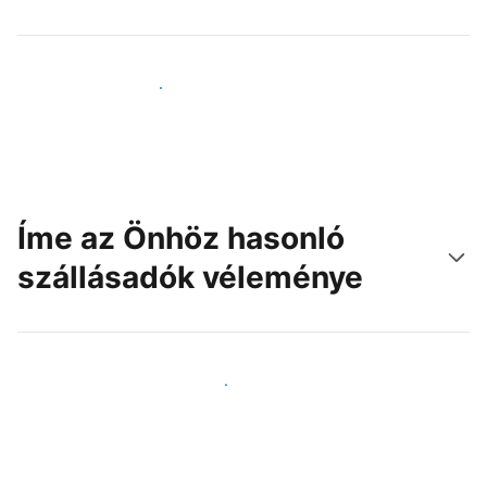
Érjen el új vendégeket még ma
Íme az Önhöz hasonló
szállásadók véleménye
Csatlakozzon Önhöz hasonló szállásadókhoz