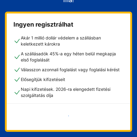
ma!
Ingyen regisztrálhat
Akár 1 millió dollár védelem a szállásban
keletkezett károkra
A szállásadók 45%-a egy héten belül megkapja
első foglalását
Válasszon azonnali foglalást vagy foglalási kérést
Elősegítjük kifizetéseit
Napi kifizetések. 2026-ra elengedett fizetési
szolgáltatás díja
Vágjon bele most