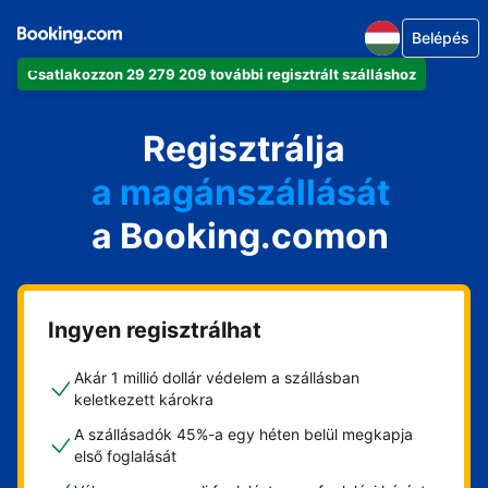
Belépés
Csatlakozzon 29 279 209 további regisztrált szálláshoz
az apartmanját
a szállodáját
Regisztrálja
a magánszállását
a Booking.comon
a vendégházát
a házát
Ingyen regisztrálhat
Akár 1 millió dollár védelem a szállásban
keletkezett károkra
A szállásadók 45%-a egy héten belül megkapja
első foglalását