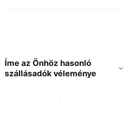
Érjen el új vendégeket még ma
Íme az Önhöz hasonló
szállásadók véleménye
Csatlakozzon Önhöz hasonló szállásadókhoz