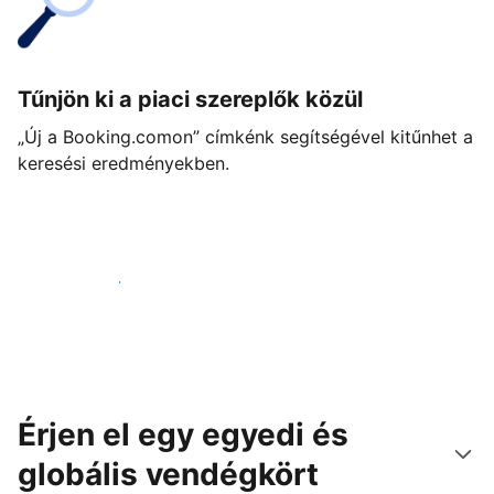
Tűnjön ki a piaci szereplők közül
„Új a Booking.comon” címkénk segítségével kitűnhet a
keresési eredményekben.
Vágjon bele még ma
Érjen el egy egyedi és
globális vendégkört