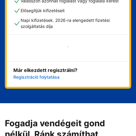
Válasszon azonnali foglalást vagy foglalási kérést
Elősegítjük kifizetéseit
Napi kifizetések. 2026-ra elengedett fizetési
szolgáltatás díja
Vágjon bele most
Már elkezdett regisztrálni?
Regisztráció folytatása
Fogadja vendégeit gond
nélkül. Ránk számíthat