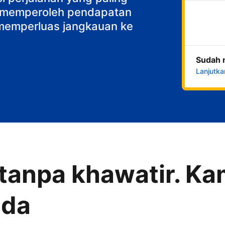
k memperoleh pendapatan
n memperluas jangkauan ke
Sudah 
Lanjutka
anpa khawatir. Kam
nda