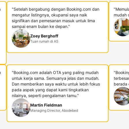
h
"Setelah bergabung dengan Booking.com dan
"Memula
mengatur listingnya, okupansi saya naik
mudah d
signifikan dan pemesanan masuk untuk lima
sampai enam bulan ke depan."
Zoey Berghoff
Tuan rumah di AS
n
"Booking.com adalah OTA yang paling mudah
"Bookin
untuk kerja sama. Semuanya jelas dan mudah.
terbesa
Dan memberikan saya waktu untuk lebih fokus
berada di
pada aspek yang dapat kami tingkatkan
nilainya, seperti pengalaman tamu."
Martin Fieldman
Managing Director, Abodebed