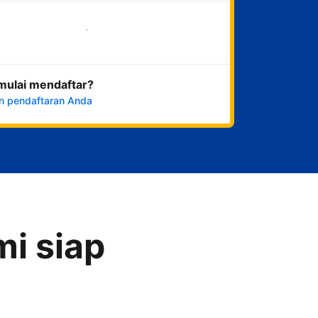
Mulai sekarang
mulai mendaftar?
n pendaftaran Anda
i siap