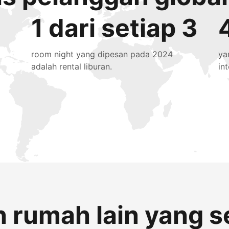
1 dari setiap 3
room night yang dipesan pada 2024
ya
adalah rental liburan.
in
 rumah lain yang s