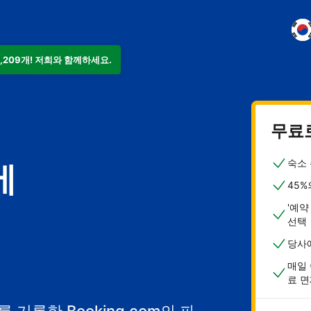
9,209개! 저희와 함께하세요.
무료
숙소 
에
45%
'예약
선택
당사
매일 
료 면