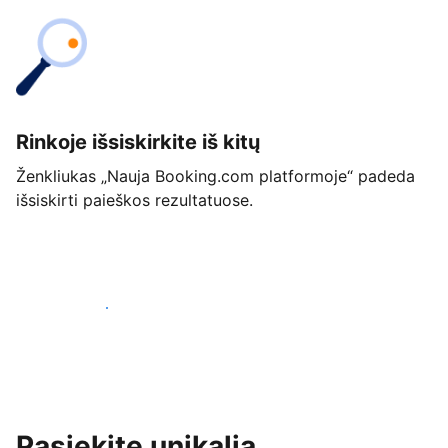
Rinkoje išsiskirkite iš kitų
Ženkliukas „Nauja Booking.com platformoje“ padeda
išsiskirti paieškos rezultatuose.
Pradėti jau šiandien
Pasiekite unikalią