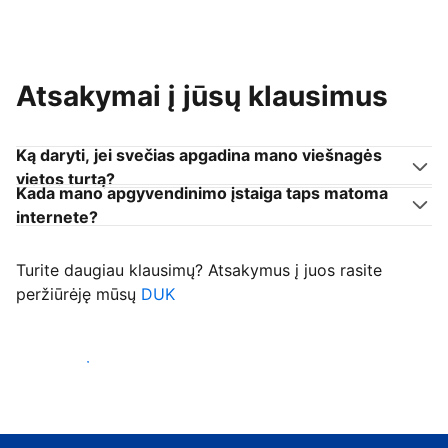
Atsakymai į jūsų klausimus
Ką daryti, jei svečias apgadina mano viešnagės
vietos turtą?
Kada mano apgyvendinimo įstaiga taps matoma
internete?
Turite daugiau klausimų? Atsakymus į juos rasite
peržiūrėję mūsų
DUK
Priimti svečius