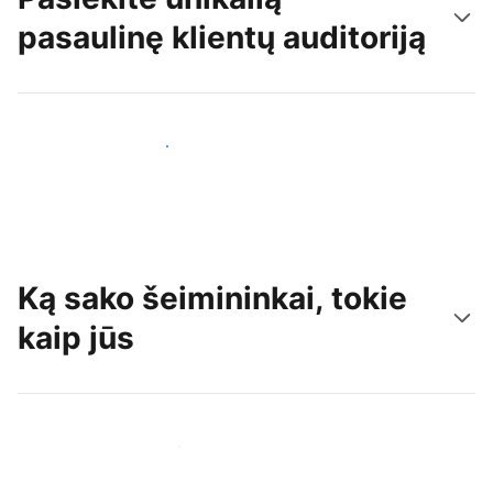
pasaulinę klientų auditoriją
Pritraukti naujų svečių šiandien
Ką sako šeimininkai, tokie
kaip jūs
Prisijungti prie panašių šeimininkų