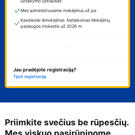
užsakymo užklausas
Mes administruosime mokėjimus už jus
Kasdieniai išmokėjimai. Netaikomas Mokėjimų
paslaugos mokestis už 2026 m.
Pradėti
Jau pradėjote registraciją?
Tęsti registraciją
Priimkite svečius be rūpesčių.
Mes viskuo pasirūpinome.