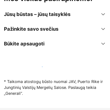
Jūsų būstas – jūsų taisyklės
Pažinkite savo svečius
Būkite apsaugoti
Registruotis mūsų platformoje dabar
* Taikoma atostogų būsto nuomai JAV, Puerto Rike ir
Jungtinių Valstijų Mergelių Salose. Paslaugą teikia
„Generali“.