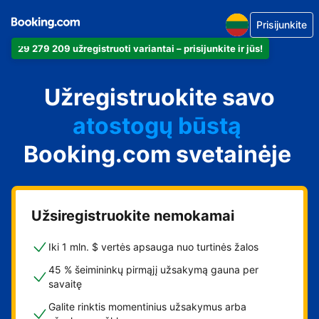
Prisijunkite
29 279 209 užregistruoti variantai – prisijunkite ir jūs!
apartamentus
Užregistruokite savo
viešbutį
atostogų būstą
Booking.com svetainėje
svečių namus
nakvynės su pusryčiais
namus
Užsiregistruokite nemokamai
Iki 1 mln. $ vertės apsauga nuo turtinės žalos
45 % šeimininkų pirmąjį užsakymą gauna per
savaitę
Galite rinktis momentinius užsakymus arba