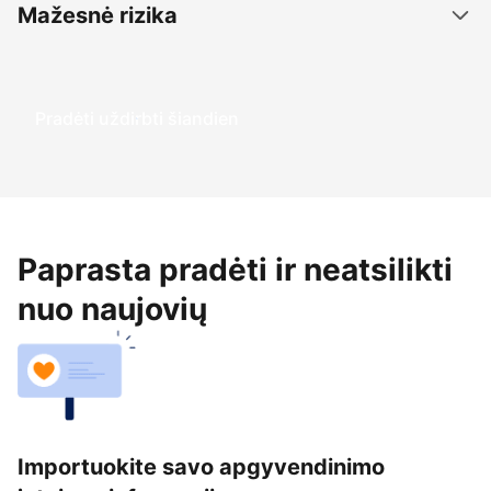
Mažesnė rizika
Pradėti uždirbti šiandien
Paprasta pradėti ir neatsilikti
nuo naujovių
Importuokite savo apgyvendinimo