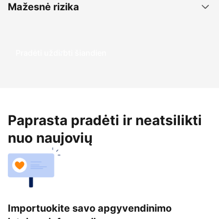
Mažesnė rizika
Pradėti uždirbti šiandien
Paprasta pradėti ir neatsilikti
nuo naujovių
Importuokite savo apgyvendinimo