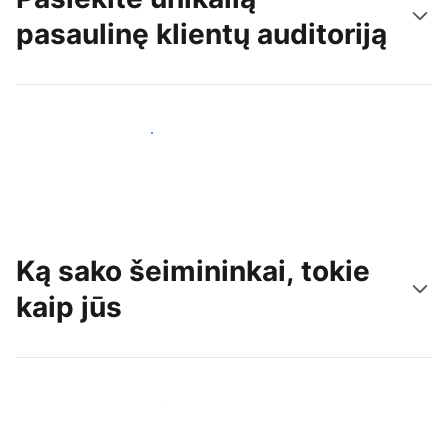
pasaulinę klientų auditoriją
Pritraukti naujų svečių šiandien
Ką sako šeimininkai, tokie
kaip jūs
Prisijungti prie panašių šeimininkų