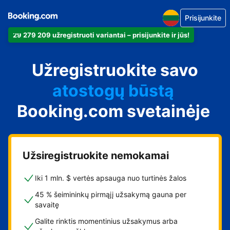
Prisijunkite
29 279 209 užregistruoti variantai – prisijunkite ir jūs!
apartamentus
Užregistruokite savo
viešbutį
atostogų būstą
Booking.com svetainėje
svečių namus
nakvynės su pusryčiais
namus
Užsiregistruokite nemokamai
Iki 1 mln. $ vertės apsauga nuo turtinės žalos
45 % šeimininkų pirmąjį užsakymą gauna per
savaitę
Galite rinktis momentinius užsakymus arba