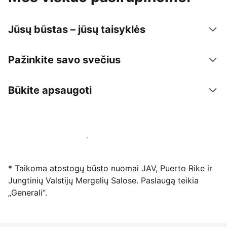
Jūsų būstas – jūsų taisyklės
Pažinkite savo svečius
Būkite apsaugoti
Registruotis mūsų platformoje dabar
* Taikoma atostogų būsto nuomai JAV, Puerto Rike ir
Jungtinių Valstijų Mergelių Salose. Paslaugą teikia
„Generali“.