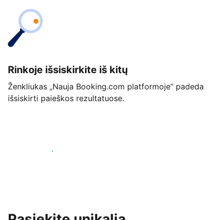
Rinkoje išsiskirkite iš kitų
Ženkliukas „Nauja Booking.com platformoje“ padeda
išsiskirti paieškos rezultatuose.
Pradėti jau šiandien
Pasiekite unikalią