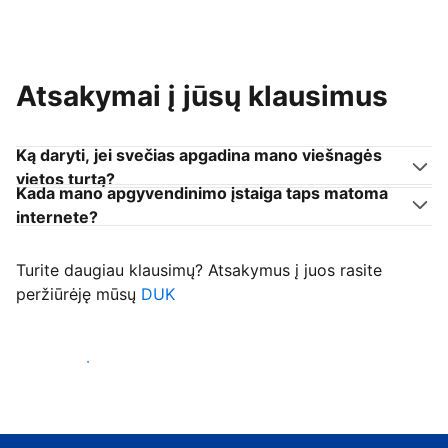
Atsakymai į jūsų klausimus
Ką daryti, jei svečias apgadina mano viešnagės
vietos turtą?
Kada mano apgyvendinimo įstaiga taps matoma
internete?
Turite daugiau klausimų? Atsakymus į juos rasite
peržiūrėję mūsų
DUK
Priimti svečius