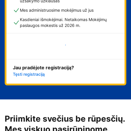
užsakymo užklausas
Mes administruosime mokėjimus už jus
Kasdieniai išmokėjimai. Netaikomas Mokėjimų
paslaugos mokestis už 2026 m.
Pradėti
Jau pradėjote registraciją?
Tęsti registraciją
Priimkite svečius be rūpesčių.
Mes viskuo pasirūpinome.