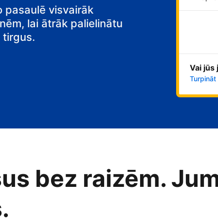
o pasaulē visvairāk
nēm, lai ātrāk palielinātu
tirgus.
Vai jūs
Turpināt
us bez raizēm. Jum
.