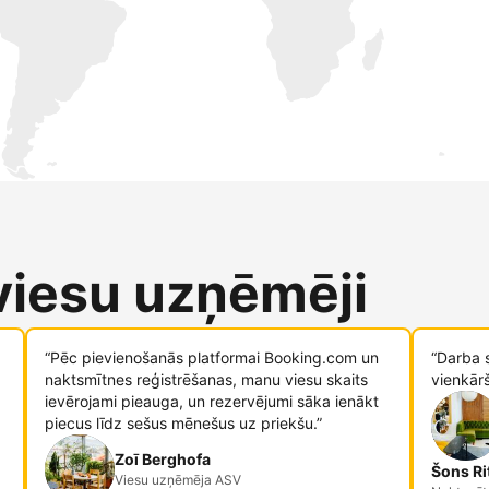
 viesu uzņēmēji
“Pēc pievienošanās platformai Booking.com un
“Darba 
naktsmītnes reģistrēšanas, manu viesu skaits
vienkār
ievērojami pieauga, un rezervējumi sāka ienākt
piecus līdz sešus mēnešus uz priekšu.”
Zoī Berghofa
Šons Ri
Viesu uzņēmēja ASV