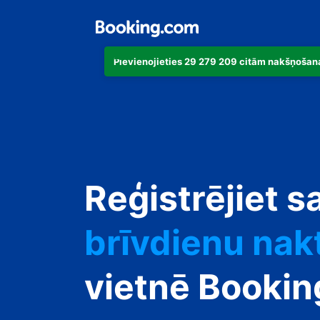
Pievienojieties 29 279 209 citām nakšņošana
dzīvokli
viesnīcu
Reģistrējiet s
brīvdienu nak
viesu namu
pansiju
vietnē Booki