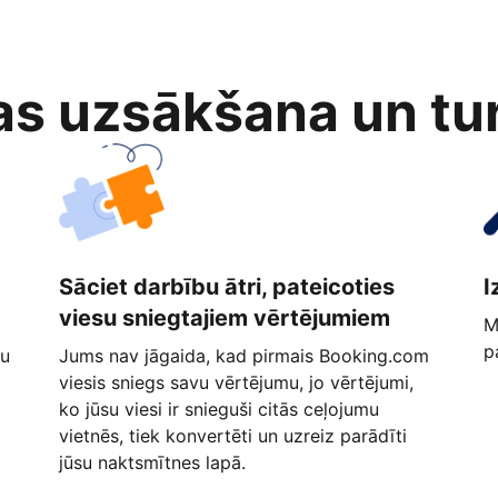
as uzsākšana un tu
Sāciet darbību ātri, pateicoties
I
viesu sniegtajiem vērtējumiem
M
p
ņu
Jums nav jāgaida, kad pirmais Booking.com
viesis sniegs savu vērtējumu, jo vērtējumi,
ko jūsu viesi ir snieguši citās ceļojumu
vietnēs, tiek konvertēti un uzreiz parādīti
jūsu naktsmītnes lapā.