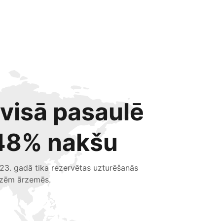
 visā pasaulē
48% nakšu
23. gadā tika rezervētas uzturēšanās
izēm ārzemēs.