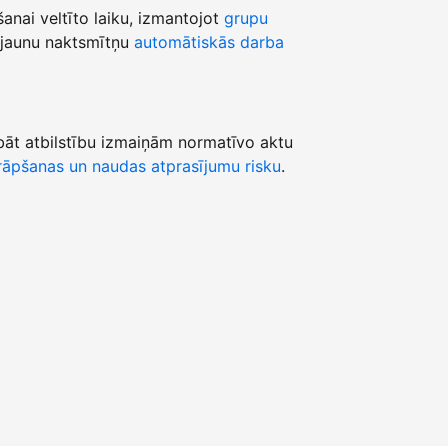
šanai veltīto laiku, izmantojot
grupu
jaunu naktsmītņu
automātiskās darba
āt atbilstību izmaiņām normatīvo aktu
āpšanas un naudas atprasījumu risku
.