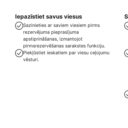
Iepazīstiet savus viesus
S
Sazinieties ar saviem viesiem pirms
rezervējuma pieprasījuma
apstiprināšanas, izmantojot
pirmsrezervēšanas sarakstes funkciju.
Piekļūstiet ieskatiem par viesu ceļojumu
vēsturi.