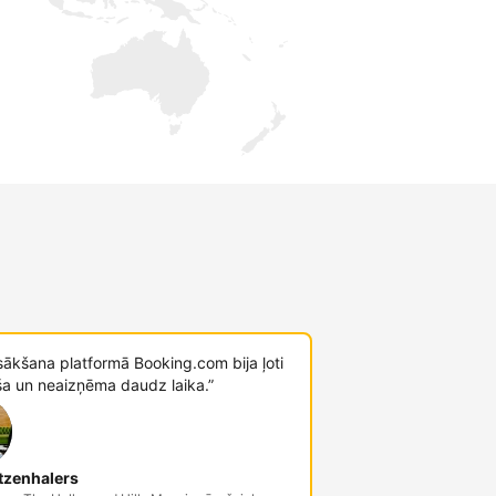
sākšana platformā Booking.com bija ļoti
ša un neaizņēma daudz laika.”
tzenhalers