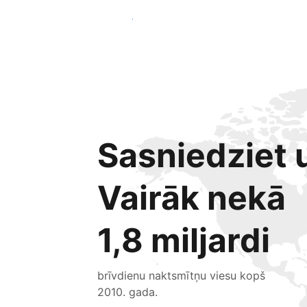
Sākt jau šodien
Sasniedziet u
Vairāk nekā
1,8 miljardi
brīvdienu naktsmītņu viesu kopš
2010. gada.