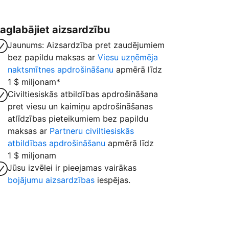
aglabājiet aizsardzību
Jaunums: Aizsardzība pret zaudējumiem
bez papildu maksas ar
Viesu uzņēmēja
naktsmītnes apdrošināšanu
apmērā līdz
1 $ miljonam*
Civiltiesiskās atbildības apdrošināšana
pret viesu un kaimiņu apdrošināšanas
atlīdzības pieteikumiem bez papildu
maksas ar
Partneru civiltiesiskās
atbildības apdrošināšanu
apmērā līdz
1 $ miljonam
Jūsu izvēlei ir pieejamas vairākas
bojājumu aizsardzības
iespējas.