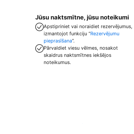
Jūsu naktsmītne, jūsu noteikumi
Apstipriniet vai noraidiet rezervējumus,
izmantojot funkciju “
Rezervējumu
pieprasīšana
”.
Pārvaldiet viesu vēlmes, nosakot
skaidrus naktsmītnes iekšējos
noteikumus.
Izvietot piedāvājumu mūsu platformā