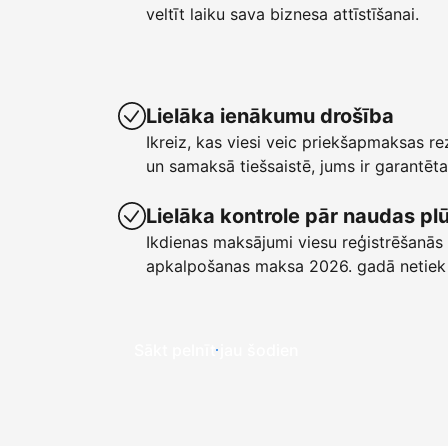
veltīt laiku sava biznesa attīstīšanai.
Lielāka ienākumu drošība
Ikreiz, kas viesi veic priekšapmaksas r
un samaksā tiešsaistē, jums ir garant
Lielāka kontrole pār naudas p
Ikdienas maksājumi viesu reģistrēšanās 
apkalpošanas maksa 2026. gadā netiek
Sākt pelnīt jau šodien