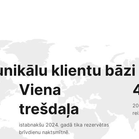
nikālu klientu bāzi
Viena
trešdaļa
20
re
istabnakšu 2024. gadā tika rezervētas
brīvdienu naktsmītnē.