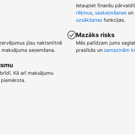
Ietaupiet finanšu pārvaldī
rēķinus
,
saskaņošanas
un 
uzsākšanas
funkcijas.
Mazāks risks
ezervējumus jūsu naktsmītnē
Mēs palīdzam jums saglab
ēta maksājuma saņemšana.
prasībās un
samazinām kr
lūsmu
brīdī. Kā arī maksājumu
 piemērota.