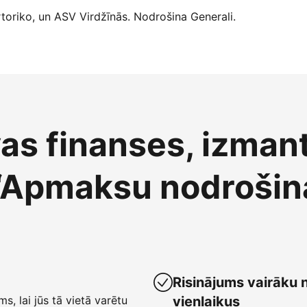
oriko, un ASV Virdžīnās. Nodrošina Generali.
vas finanses, izman
“Apmaksu nodrošin
Risinājums vairāku 
ms, lai jūs tā vietā varētu
vienlaikus