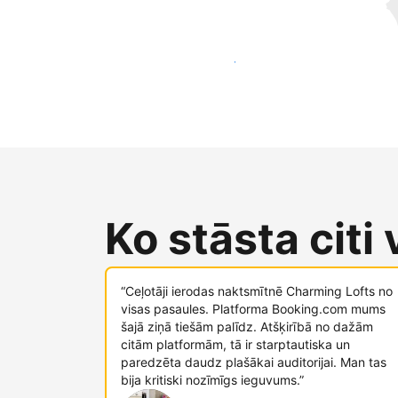
Sasniegt jaunus viesus jau šodien
Ko stāsta citi
“Ceļotāji ierodas naktsmītnē Charming Lofts no
visas pasaules. Platforma Booking.com mums
šajā ziņā tiešām palīdz. Atšķirībā no dažām
citām platformām, tā ir starptautiska un
paredzēta daudz plašākai auditorijai. Man tas
bija kritiski nozīmīgs ieguvums.”