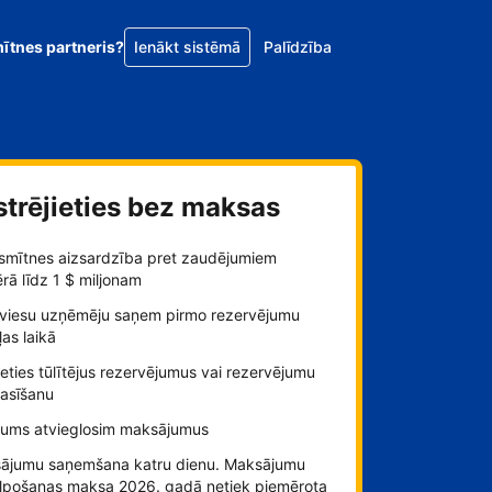
mītnes partneris?
Ienākt sistēmā
Palīdzība
strējieties bez maksas
smītnes aizsardzība pret zaudējumiem
ā līdz 1 $ miljonam
viesu uzņēmēju saņem pirmo rezervējumu
as laikā
ieties tūlītējus rezervējumus vai rezervējumu
rasīšanu
jums atvieglosim maksājumus
ājumu saņemšana katru dienu. Maksājumu
lpošanas maksa 2026. gadā netiek piemērota