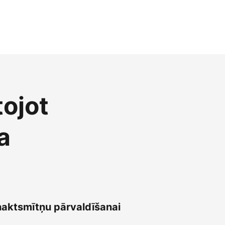
tojot
a
naktsmītņu pārvaldīšanai