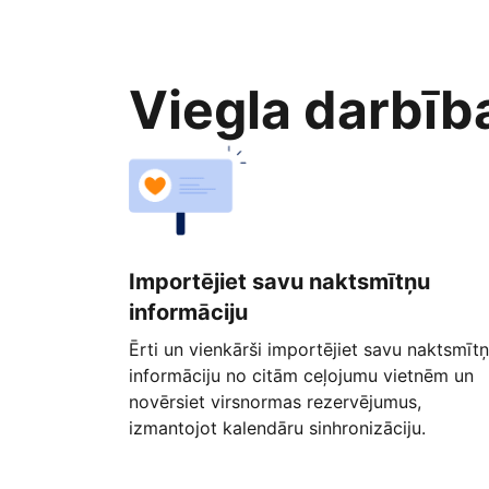
Viegla darbīb
Importējiet savu naktsmītņu
informāciju
Ērti un vienkārši importējiet savu naktsmīt
informāciju no citām ceļojumu vietnēm un
novērsiet virsnormas rezervējumus,
izmantojot kalendāru sinhronizāciju.