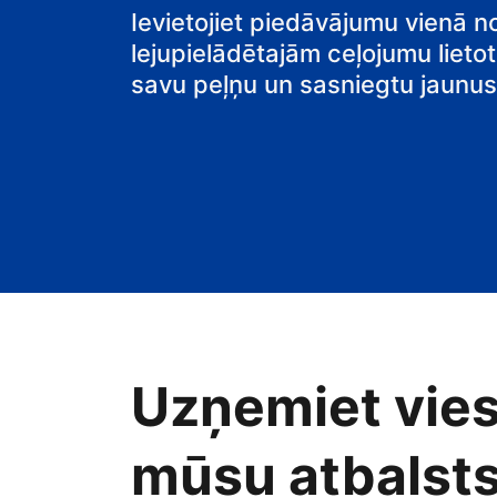
Ievietojiet piedāvājumu vienā n
lejupielādētajām ceļojumu lietot
savu peļņu un sasniegtu jaunus 
Uzņemiet vies
mūsu atbalsts