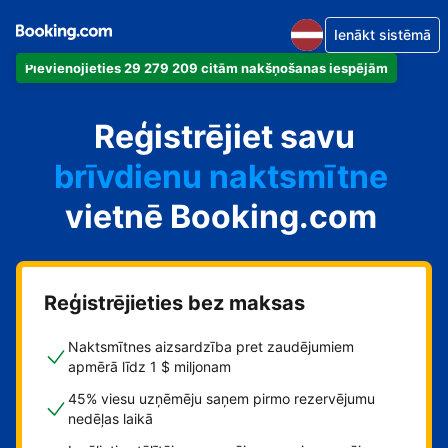
Ienākt sistēmā
Pievienojieties 29 279 209 citām nakšņošanas iespējām
dzīvokli
Reģistrējiet savu
viesnīcu
brīvdienu naktsmītne
vietnē Booking.com
viesu namu
pansiju
Reģistrējieties bez maksas
Naktsmītnes aizsardzība pret zaudējumiem
apmērā līdz 1 $ miljonam
45% viesu uzņēmēju saņem pirmo rezervējumu
nedēļas laikā