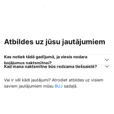
Pievienoties citiem viesu uzņēmējiem
Atbildes uz jūsu jautājumiem
Kas notiek tādā gadījumā, ja viesis nodara
bojājumus naktsmītnei?
Kad mana naktsmītne būs redzama tiešsaistē?
Vai ir vēl kādi jautājumi? Atrodiet atbildes uz visiem
saviem jautājumiem mūsu
BUJ
sadaļā.
Sākt uzņemt viesus