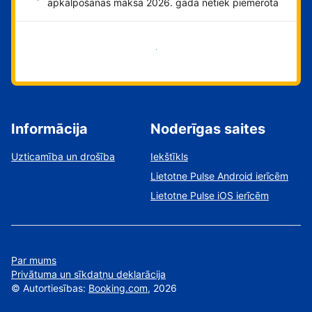
apkalpošanas maksa 2026. gadā netiek piemērota
Sāciet tūlīt!
Informācija
Noderīgas saites
Uzticamība un drošība
Iekštīkls
Lietotne Pulse Android ierīcēm
Lietotne Pulse iOS ierīcēm
Par mums
Privātuma un sīkdatņu deklarācija
©
Autortiesības:
Booking.com
, 2026