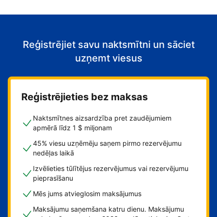
Reģistrējiet savu naktsmītni un sāciet
uzņemt viesus
Reģistrējieties bez maksas
Naktsmītnes aizsardzība pret zaudējumiem
apmērā līdz 1 $ miljonam
45% viesu uzņēmēju saņem pirmo rezervējumu
nedēļas laikā
Izvēlieties tūlītējus rezervējumus vai rezervējumu
pieprasīšanu
Mēs jums atvieglosim maksājumus
Maksājumu saņemšana katru dienu. Maksājumu