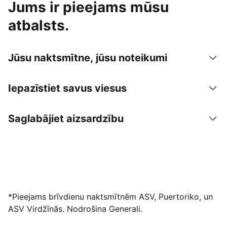
Jums ir pieejams mūsu
atbalsts.
Jūsu naktsmītne, jūsu noteikumi
Iepazīstiet savus viesus
Saglabājiet aizsardzību
Izvietot piedāvājumu mūsu platformā
*Pieejams brīvdienu naktsmītnēm ASV, Puertoriko, un
ASV Virdžīnās. Nodrošina Generali.