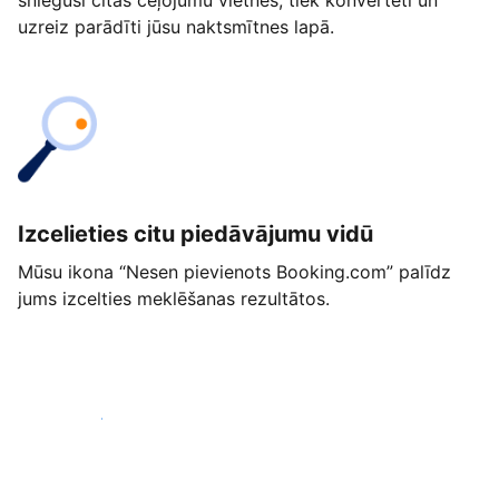
snieguši citās ceļojumu vietnēs, tiek konvertēti un
uzreiz parādīti jūsu naktsmītnes lapā.
Izcelieties citu piedāvājumu vidū
Mūsu ikona “Nesen pievienots Booking.com” palīdz
jums izcelties meklēšanas rezultātos.
Sākt jau šodien