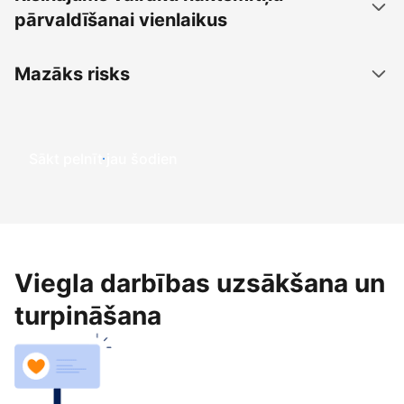
pārvaldīšanai vienlaikus
Mazāks risks
Sākt pelnīt jau šodien
Viegla darbības uzsākšana un
turpināšana