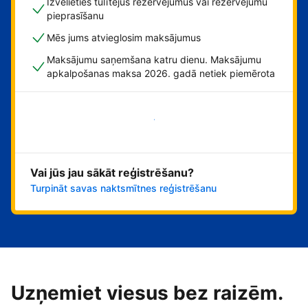
Izvēlieties tūlītējus rezervējumus vai rezervējumu
pieprasīšanu
Mēs jums atvieglosim maksājumus
Maksājumu saņemšana katru dienu. Maksājumu
apkalpošanas maksa 2026. gadā netiek piemērota
Sāciet tūlīt!
Vai jūs jau sākāt reģistrēšanu?
Turpināt savas naktsmītnes reģistrēšanu
Uzņemiet viesus bez raizēm.