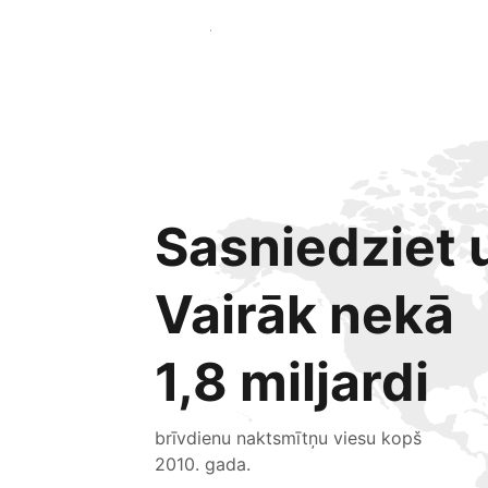
Sākt jau šodien
Sasniedziet u
Vairāk nekā
1,8 miljardi
brīvdienu naktsmītņu viesu kopš
2010. gada.