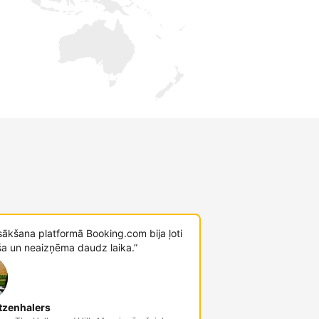
sākšana platformā Booking.com bija ļoti
ša un neaizņēma daudz laika.”
tzenhalers