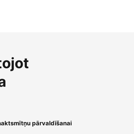
tojot
a
naktsmītņu pārvaldīšanai