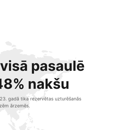
 visā pasaulē
48% nakšu
23. gadā tika rezervētas uzturēšanās
izēm ārzemēs.