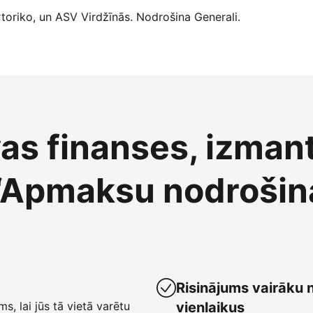
oriko, un ASV Virdžīnās. Nodrošina Generali.
vas finanses, izman
“Apmaksu nodrošin
Risinājums vairāku 
ms, lai jūs tā vietā varētu
vienlaikus