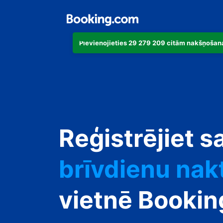
Pievienojieties 29 279 209 citām nakšņošana
dzīvokli
Reģistrējiet s
viesnīcu
brīvdienu nak
viesu namu
vietnē Booki