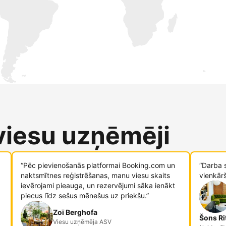
 viesu uzņēmēji
“Pēc pievienošanās platformai Booking.com un
“Darba 
naktsmītnes reģistrēšanas, manu viesu skaits
vienkār
ievērojami pieauga, un rezervējumi sāka ienākt
piecus līdz sešus mēnešus uz priekšu.”
Zoī Berghofa
Šons Ri
Viesu uzņēmēja ASV