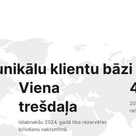
nikālu klientu bāzi
Viena
trešdaļa
20
re
istabnakšu 2024. gadā tika rezervētas
brīvdienu naktsmītnē.