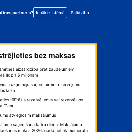
mītnes partneris?
Ienākt sistēmā
Palīdzība
strējieties bez maksas
smītnes aizsardzība pret zaudējumiem
ā līdz 1 $ miljonam
viesu uzņēmēju saņem pirmo rezervējumu
as laikā
ieties tūlītējus rezervējumus vai rezervējumu
rasīšanu
jums atvieglosim maksājumus
ājumu saņemšana katru dienu. Maksājumu
lpošanas maksa 2026. gadā netiek piemērota