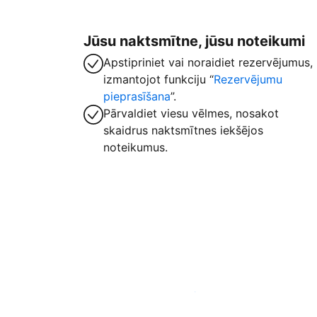
Jūsu naktsmītne, jūsu noteikumi
Apstipriniet vai noraidiet rezervējumus,
izmantojot funkciju “
Rezervējumu
pieprasīšana
”.
Pārvaldiet viesu vēlmes, nosakot
skaidrus naktsmītnes iekšējos
noteikumus.
Izvietot piedāvājumu mūsu platformā