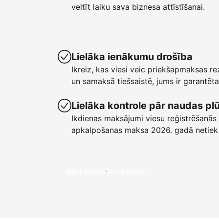
veltīt laiku sava biznesa attīstīšanai.
Lielāka ienākumu drošība
Ikreiz, kas viesi veic priekšapmaksas r
un samaksā tiešsaistē, jums ir garant
Lielāka kontrole pār naudas p
Ikdienas maksājumi viesu reģistrēšanās 
apkalpošanas maksa 2026. gadā netiek
Sākt pelnīt jau šodien