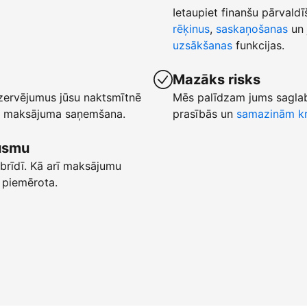
Ietaupiet finanšu pārvaldī
rēķinus
,
saskaņošanas
un 
uzsākšanas
funkcijas.
Mazāks risks
ezervējumus jūsu naktsmītnē
Mēs palīdzam jums saglab
ēta maksājuma saņemšana.
prasībās un
samazinām kr
lūsmu
brīdī. Kā arī maksājumu
 piemērota.