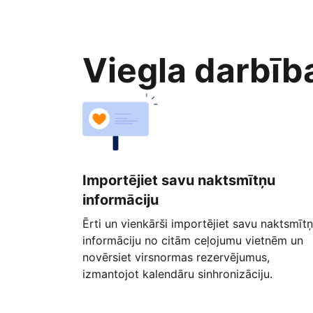
Viegla darbīb
Importējiet savu naktsmītņu
informāciju
Ērti un vienkārši importējiet savu naktsmīt
informāciju no citām ceļojumu vietnēm un
novērsiet virsnormas rezervējumus,
izmantojot kalendāru sinhronizāciju.