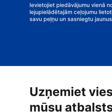
pansiju
Ievietojiet piedāvājumu vienā n
lejupielādētajām ceļojumu lietot
savu peļņu un sasniegtu jaunus 
Uzņemiet vies
mūsu atbalsts