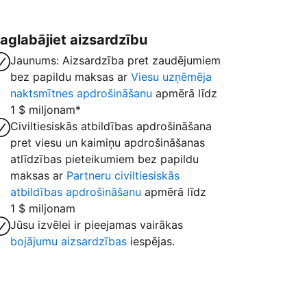
aglabājiet aizsardzību
Jaunums: Aizsardzība pret zaudējumiem
bez papildu maksas ar
Viesu uzņēmēja
naktsmītnes apdrošināšanu
apmērā līdz
1 $ miljonam*
Civiltiesiskās atbildības apdrošināšana
pret viesu un kaimiņu apdrošināšanas
atlīdzības pieteikumiem bez papildu
maksas ar
Partneru civiltiesiskās
atbildības apdrošināšanu
apmērā līdz
1 $ miljonam
Jūsu izvēlei ir pieejamas vairākas
bojājumu aizsardzības
iespējas.