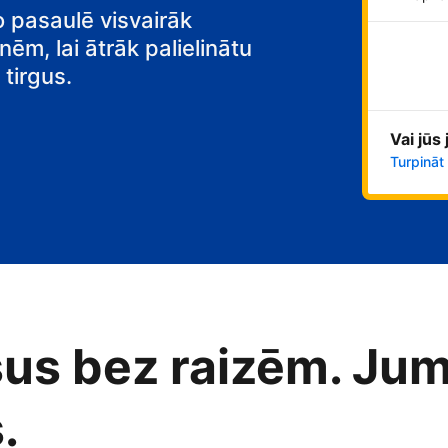
o pasaulē visvairāk
nēm, lai ātrāk palielinātu
tirgus.
Vai jūs
Turpināt
us bez raizēm. Jum
.