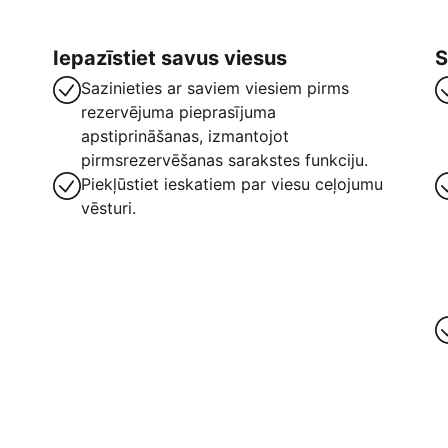
Iepazīstiet savus viesus
S
Sazinieties ar saviem viesiem pirms
rezervējuma pieprasījuma
apstiprināšanas, izmantojot
pirmsrezervēšanas sarakstes funkciju.
Piekļūstiet ieskatiem par viesu ceļojumu
vēsturi.