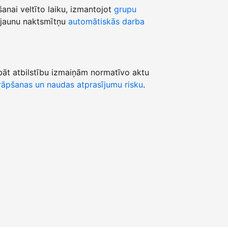
šanai veltīto laiku, izmantojot
grupu
jaunu naktsmītņu
automātiskās darba
āt atbilstību izmaiņām normatīvo aktu
āpšanas un naudas atprasījumu risku
.