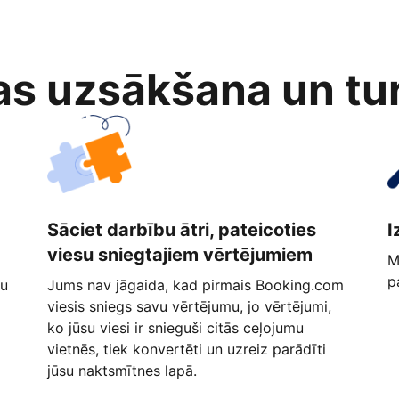
as uzsākšana un tu
Sāciet darbību ātri, pateicoties
I
viesu sniegtajiem vērtējumiem
M
p
ņu
Jums nav jāgaida, kad pirmais Booking.com
viesis sniegs savu vērtējumu, jo vērtējumi,
ko jūsu viesi ir snieguši citās ceļojumu
vietnēs, tiek konvertēti un uzreiz parādīti
jūsu naktsmītnes lapā.