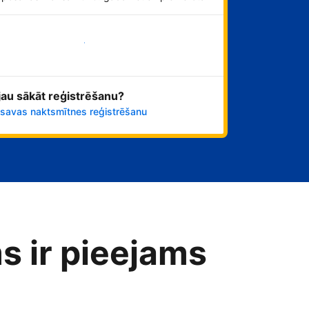
Sāciet tūlīt!
 jau sākāt reģistrēšanu?
 savas naktsmītnes reģistrēšanu
s ir pieejams