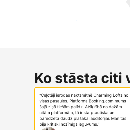
Sasniegt jaunus viesus jau šodien
Ko stāsta citi
“Ceļotāji ierodas naktsmītnē Charming Lofts no
visas pasaules. Platforma Booking.com mums
šajā ziņā tiešām palīdz. Atšķirībā no dažām
citām platformām, tā ir starptautiska un
paredzēta daudz plašākai auditorijai. Man tas
bija kritiski nozīmīgs ieguvums.”