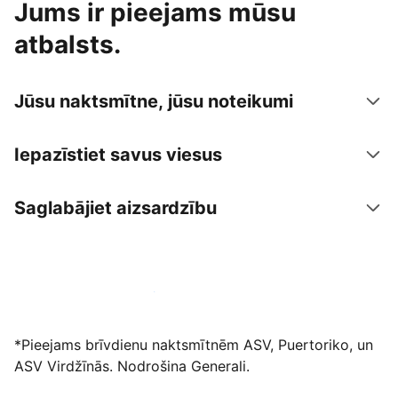
Jums ir pieejams mūsu
atbalsts.
Jūsu naktsmītne, jūsu noteikumi
Iepazīstiet savus viesus
Saglabājiet aizsardzību
Izvietot piedāvājumu mūsu platformā
*Pieejams brīvdienu naktsmītnēm ASV, Puertoriko, un
ASV Virdžīnās. Nodrošina Generali.