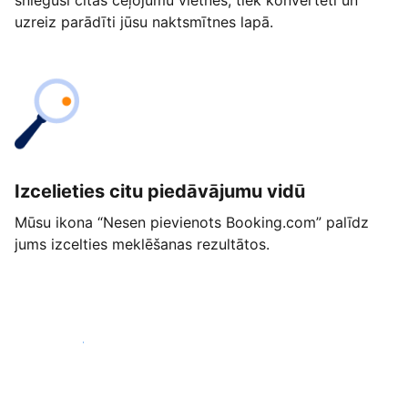
snieguši citās ceļojumu vietnēs, tiek konvertēti un
uzreiz parādīti jūsu naktsmītnes lapā.
Izcelieties citu piedāvājumu vidū
Mūsu ikona “Nesen pievienots Booking.com” palīdz
jums izcelties meklēšanas rezultātos.
Sākt jau šodien