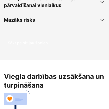
pārvaldīšanai vienlaikus
Mazāks risks
Sākt pelnīt jau šodien
Viegla darbības uzsākšana un
turpināšana