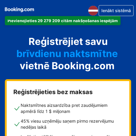
Ienākt sistēmā
Pievienojieties 29 279 209 citām nakšņošanas iespējām
dzīvokli
Reģistrējiet savu
viesnīcu
brīvdienu naktsmītne
vietnē Booking.com
viesu namu
pansiju
Reģistrējieties bez maksas
Naktsmītnes aizsardzība pret zaudējumiem
apmērā līdz 1 $ miljonam
45% viesu uzņēmēju saņem pirmo rezervējumu
nedēļas laikā