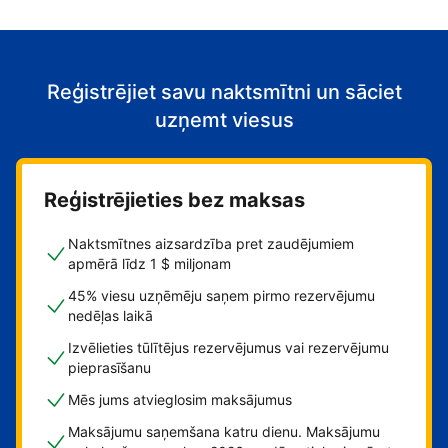
Reģistrējiet savu naktsmītni un sāciet
uzņemt viesus
Reģistrējieties bez maksas
Naktsmītnes aizsardzība pret zaudējumiem
apmērā līdz 1 $ miljonam
45% viesu uzņēmēju saņem pirmo rezervējumu
nedēļas laikā
Izvēlieties tūlītējus rezervējumus vai rezervējumu
pieprasīšanu
Mēs jums atvieglosim maksājumus
Maksājumu saņemšana katru dienu. Maksājumu