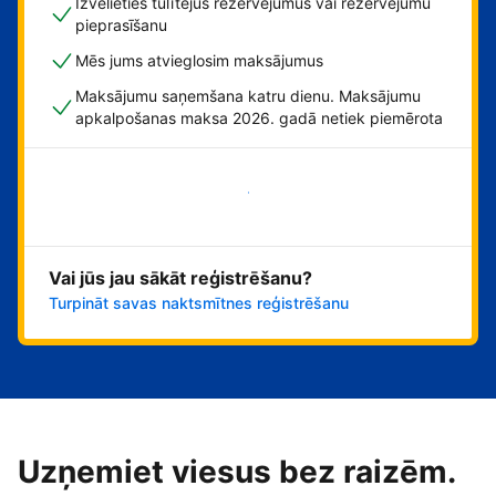
Izvēlieties tūlītējus rezervējumus vai rezervējumu
pieprasīšanu
Mēs jums atvieglosim maksājumus
Maksājumu saņemšana katru dienu. Maksājumu
apkalpošanas maksa 2026. gadā netiek piemērota
Sāciet tūlīt!
Vai jūs jau sākāt reģistrēšanu?
Turpināt savas naktsmītnes reģistrēšanu
Uzņemiet viesus bez raizēm.