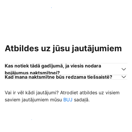
Pievienoties citiem viesu uzņēmējiem
Atbildes uz jūsu jautājumiem
Kas notiek tādā gadījumā, ja viesis nodara
bojājumus naktsmītnei?
Kad mana naktsmītne būs redzama tiešsaistē?
Vai ir vēl kādi jautājumi? Atrodiet atbildes uz visiem
saviem jautājumiem mūsu
BUJ
sadaļā.
Sākt uzņemt viesus