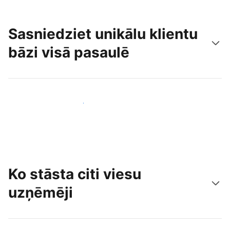
Sasniedziet unikālu klientu
bāzi visā pasaulē
Sasniegt jaunus viesus jau šodien
Ko stāsta citi viesu
uzņēmēji