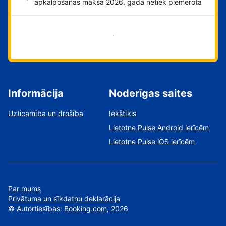
apkalpošanas maksa 2026. gadā netiek piemērota
Sāciet tūlīt!
Informācija
Noderīgas saites
Uzticamība un drošība
Iekštīkls
Lietotne Pulse Android ierīcēm
Lietotne Pulse iOS ierīcēm
Par mums
Privātuma un sīkdatņu deklarācija
©
Autortiesības:
Booking.com
, 2026