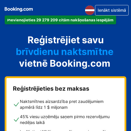
Ienākt sistēmā
Pievienojieties 29 279 209 citām nakšņošanas iespējām
dzīvokli
Reģistrējiet savu
viesnīcu
brīvdienu naktsmītne
vietnē Booking.com
viesu namu
pansiju
Reģistrējieties bez maksas
Naktsmītnes aizsardzība pret zaudējumiem
apmērā līdz 1 $ miljonam
45% viesu uzņēmēju saņem pirmo rezervējumu
nedēļas laikā