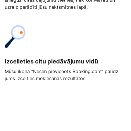
snieguši citās ceļojumu vietnēs, tiek konvertēti un
uzreiz parādīti jūsu naktsmītnes lapā.
Izcelieties citu piedāvājumu vidū
Mūsu ikona “Nesen pievienots Booking.com” palīdz
jums izcelties meklēšanas rezultātos.
Sākt jau šodien