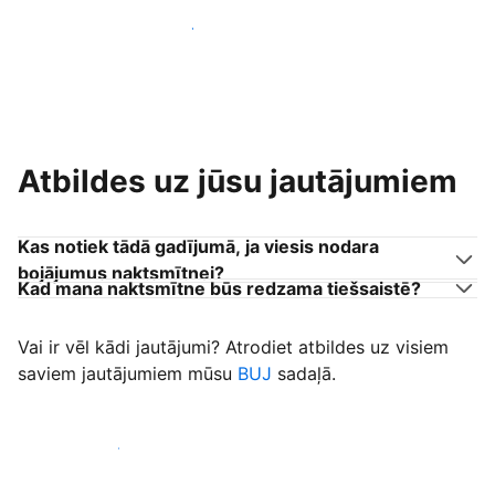
Pievienoties citiem viesu uzņēmējiem
Atbildes uz jūsu jautājumiem
Kas notiek tādā gadījumā, ja viesis nodara
bojājumus naktsmītnei?
Kad mana naktsmītne būs redzama tiešsaistē?
Vai ir vēl kādi jautājumi? Atrodiet atbildes uz visiem
saviem jautājumiem mūsu
BUJ
sadaļā.
Sākt uzņemt viesus