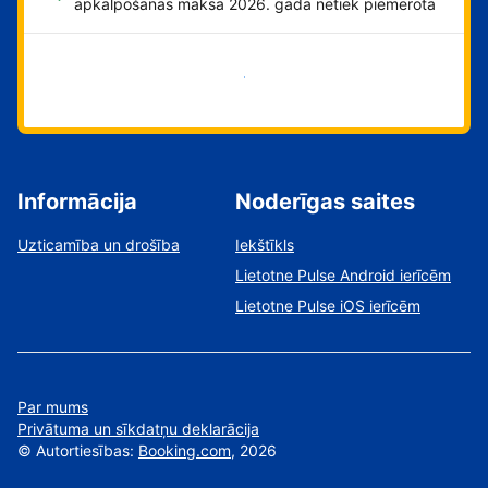
apkalpošanas maksa 2026. gadā netiek piemērota
Sāciet tūlīt!
Informācija
Noderīgas saites
Uzticamība un drošība
Iekštīkls
Lietotne Pulse Android ierīcēm
Lietotne Pulse iOS ierīcēm
Par mums
Privātuma un sīkdatņu deklarācija
©
Autortiesības:
Booking.com
, 2026