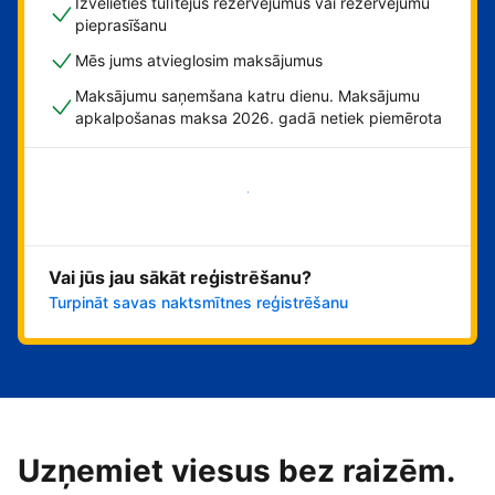
Izvēlieties tūlītējus rezervējumus vai rezervējumu
pieprasīšanu
Mēs jums atvieglosim maksājumus
Maksājumu saņemšana katru dienu. Maksājumu
apkalpošanas maksa 2026. gadā netiek piemērota
Sāciet tūlīt!
Vai jūs jau sākāt reģistrēšanu?
Turpināt savas naktsmītnes reģistrēšanu
Uzņemiet viesus bez raizēm.