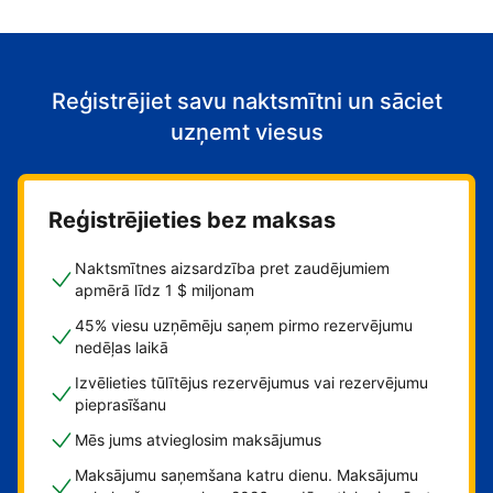
Reģistrējiet savu naktsmītni un sāciet
uzņemt viesus
Reģistrējieties bez maksas
Naktsmītnes aizsardzība pret zaudējumiem
apmērā līdz 1 $ miljonam
45% viesu uzņēmēju saņem pirmo rezervējumu
nedēļas laikā
Izvēlieties tūlītējus rezervējumus vai rezervējumu
pieprasīšanu
Mēs jums atvieglosim maksājumus
Maksājumu saņemšana katru dienu. Maksājumu