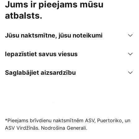
Jums ir pieejams mūsu
atbalsts.
Jūsu naktsmītne, jūsu noteikumi
Iepazīstiet savus viesus
Saglabājiet aizsardzību
Izvietot piedāvājumu mūsu platformā
*Pieejams brīvdienu naktsmītnēm ASV, Puertoriko, un
ASV Virdžīnās. Nodrošina Generali.