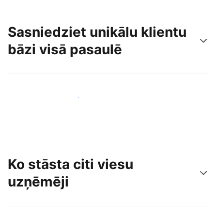
Sasniedziet unikālu klientu
bāzi visā pasaulē
Sasniegt jaunus viesus jau šodien
Ko stāsta citi viesu
uzņēmēji