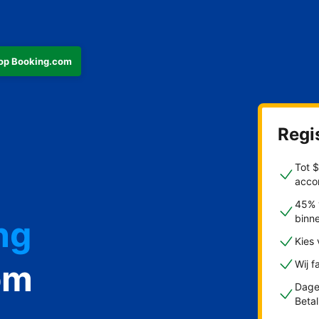
s op Booking.com
Regis
Tot 
acco
45% 
binn
ng
Kies
om
Wij f
Dagel
Beta