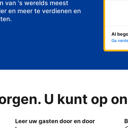
st
n van 's werelds meest
er en meer te verdienen en
ten.
Al beg
Ga verde
orgen. U kunt op o
Leer uw gasten door en door
B