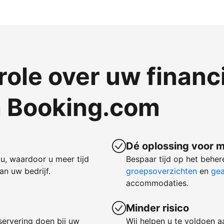
ole over uw financ
a Booking.com
Dé oplossing voor m
u, waardoor u meer tijd
Bespaar tijd op het behe
n uw bedrijf.
groepsoverzichten
en
gea
accommodaties.
Minder risico
servering doen bij uw
Wij helpen u te voldoen a