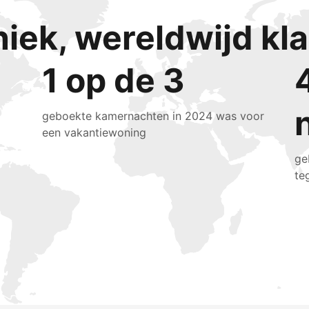
niek, wereldwijd k
1 op de 3
geboekte kamernachten in 2024 was voor
een vakantiewoning
ge
te