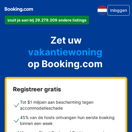
Inloggen
Sluit je aan bij 29.279.209 andere listings
appartement
Zet uw
hotel
vakantiewoning
op Booking.com
pension
bed & breakfast
Registreer gratis
Tot $1 miljoen aan bescherming tegen
accommodatieschade
45% van de hosts ontvangen hun eerste boeking
binnen een week