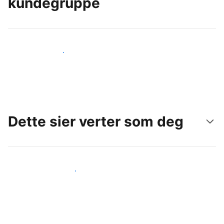
kundegruppe
Nå ut til nye gjester i dag
Dette sier verter som deg
Gjør som andre verter som deg