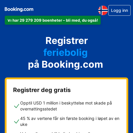
Logg inn
Vi har 29 279 209 boenheter – bli med, du også!
leiligheten din
hotellet ditt
Registrer
feriebolig
gjestgiveriet ditt
på Booking.com
rorbua di
Registrer deg gratis
Opptil USD 1 million i beskyttelse mot skade på
overnattingsstedet
45 % av vertene får sin første booking i løpet av en
uke