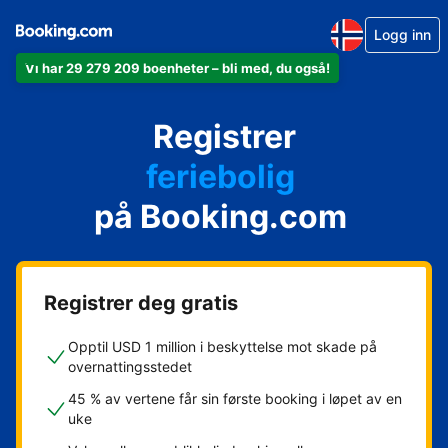
Logg inn
Vi har 29 279 209 boenheter – bli med, du også!
leiligheten din
hotellet ditt
Registrer
feriebolig
gjestgiveriet ditt
på Booking.com
rorbua di
Registrer deg gratis
Opptil USD 1 million i beskyttelse mot skade på
overnattingsstedet
45 % av vertene får sin første booking i løpet av en
uke