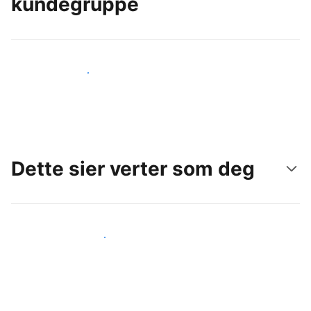
kundegruppe
Nå ut til nye gjester i dag
Dette sier verter som deg
Gjør som andre verter som deg