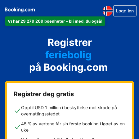
Logg inn
Vi har 29 279 209 boenheter – bli med, du også!
leiligheten din
hotellet ditt
Registrer
feriebolig
gjestgiveriet ditt
på Booking.com
rorbua di
Registrer deg gratis
Opptil USD 1 million i beskyttelse mot skade på
overnattingsstedet
45 % av vertene får sin første booking i løpet av en
uke