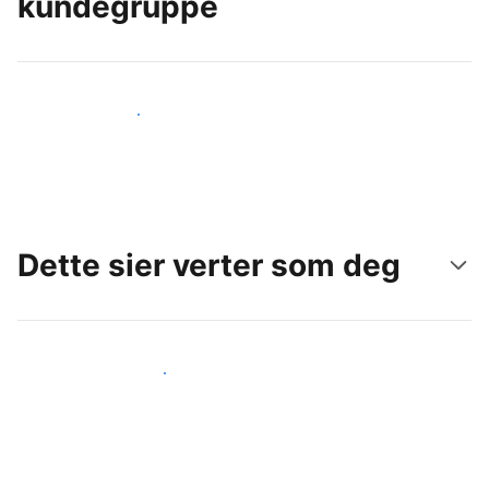
kundegruppe
Nå ut til nye gjester i dag
Dette sier verter som deg
Gjør som andre verter som deg