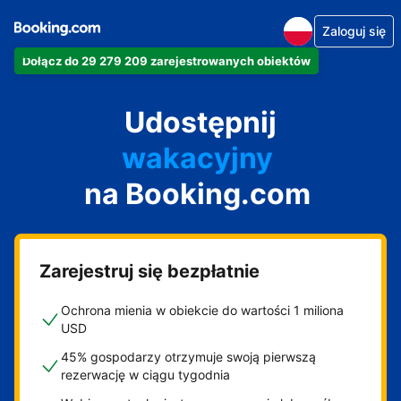
apartament
Zaloguj się
hotel
Dołącz do 29 279 209 zarejestrowanych obiektów
obiekt na wynajem
wakacyjny
Udostępnij
pensjonat
na Booking.com
obiekt B&B
Zarejestruj się bezpłatnie
Ochrona mienia w obiekcie do wartości 1 miliona
USD
45% gospodarzy otrzymuje swoją pierwszą
rezerwację w ciągu tygodnia