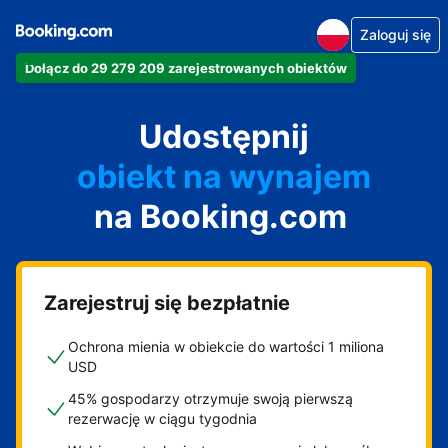
Zaloguj się
Dołącz do 29 279 209 zarejestrowanych obiektów
apartament
Udostępnij
hotel
obiekt na wynajem
na Booking.com
wakacyjny
pensjonat
obiekt B&B
Zarejestruj się bezpłatnie
Ochrona mienia w obiekcie do wartości 1 miliona
USD
45% gospodarzy otrzymuje swoją pierwszą
rezerwację w ciągu tygodnia