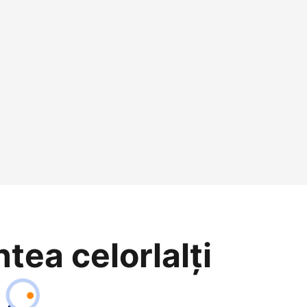
ntea celorlalți