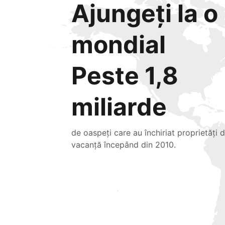
Ajungeți la o 
mondial
Peste 1,8
miliarde
de oaspeți care au închiriat proprietăți 
vacanță începând din 2010.
Atrageți noi oaspeți astăzi