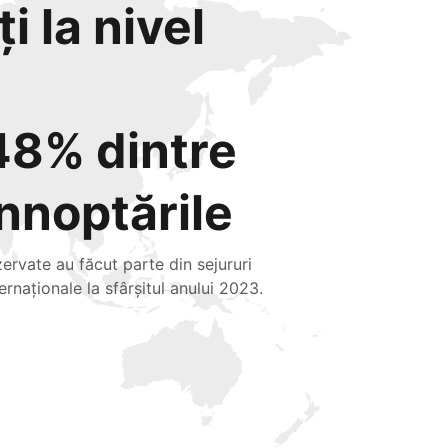
i la nivel
48% dintre
înnoptările
zervate au făcut parte din sejururi
ternaționale la sfârșitul anului 2023.