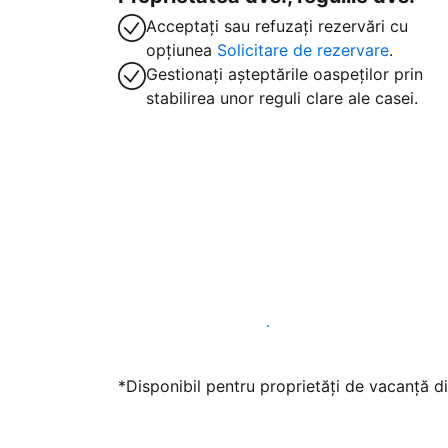
Acceptați sau refuzați rezervări cu
opțiunea
Solicitare de rezervare
.
Gestionați așteptările oaspeților prin
stabilirea unor reguli clare ale casei.
Găzduiți oaspeți cu noi chiar astăzi
*Disponibil pentru proprietăți de vacanță di