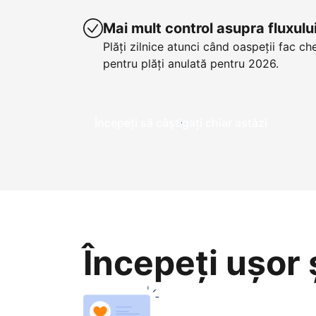
Mai mult control asupra fluxul
Plăți zilnice atunci când oaspeții fac ch
pentru plăți anulată pentru 2026.
Începeți să câștigați chiar astăzi
Începeți ușor ș