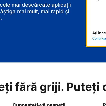
 cele mai descărcate aplicații
âștiga mai mult, mai rapid și
.
Ați înc
Continuaț
i fără griji. Puteți
Cunoașteți-vă oaspeții
P