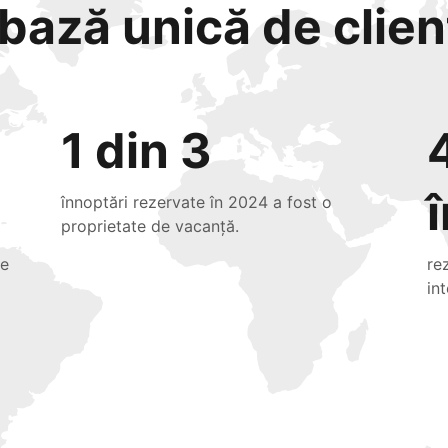
bază unică de clienț
1 din 3
înnoptări rezervate în 2024 a fost o
proprietate de vacanță.
de
re
in