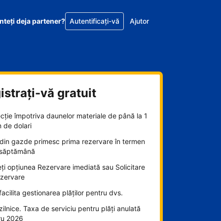
nteţi deja partener?
Autentificați-vă
Ajutor
istrați-vă gratuit
cție împotriva daunelor materiale de până la 1
n de dolari
din gazde primesc prima rezervare în termen
 săptămână
ți opțiunea Rezervare imediată sau Solicitare
ezervare
acilita gestionarea plăților pentru dvs.
 zilnice. Taxa de serviciu pentru plăți anulată
ru 2026