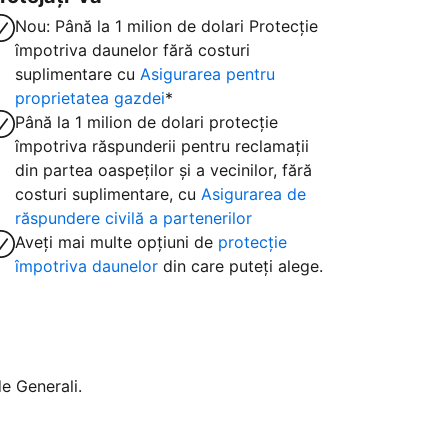
Nou: Până la 1 milion de dolari Protecție
împotriva daunelor fără costuri
suplimentare cu
Asigurarea pentru
proprietatea gazdei
*
Până la 1 milion de dolari protecție
împotriva răspunderii pentru reclamații
din partea oaspeților și a vecinilor, fără
costuri suplimentare, cu
Asigurarea de
răspundere civilă a partenerilor
Aveți mai multe opțiuni de
protecție
împotriva daunelor
din care puteți alege.
e Generali.