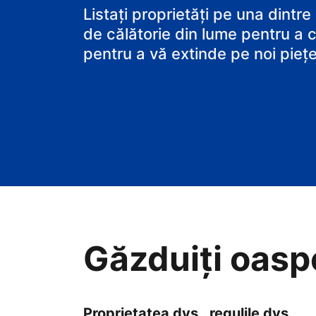
B&B-ul
Listați proprietăți pe una dintre
de călătorie din lume pentru a c
pentru a vă extinde pe noi piețe
Găzduiți oaspeț
Proprietatea dvs., regulile dvs.