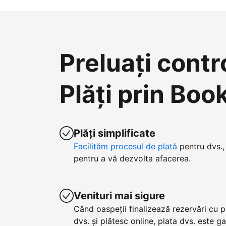
Preluați contr
Plăți prin Bo
Plăți simplificate
Facilităm procesul de plată
pentru dvs., 
pentru a vă dezvolta afacerea.
Venituri mai sigure
Când oaspeții finalizează rezervări cu p
dvs. și plătesc online, plata dvs. este g