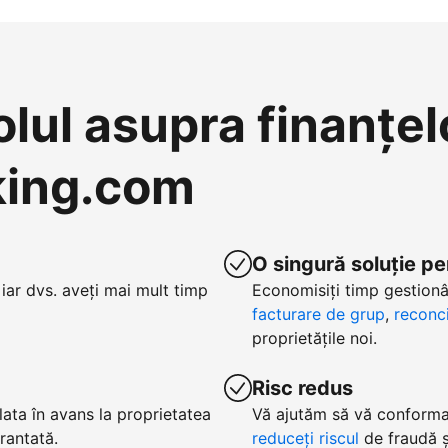
olul asupra finanțel
oking.com
O singură soluție pe
iar dvs. aveți mai mult timp
Economisiți timp gestionâ
facturare de grup
,
reconci
proprietățile noi.
Risc redus
lata în avans la proprietatea
Vă ajutăm să vă conformaț
arantată.
reduceți riscul
de fraudă și