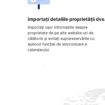
Importați detaliile proprietății dvs
Importați ușor informațiile despre
proprietate de pe alte website-uri de
călătorie și evitați suprarezervările cu
ajutorul funcției de sincronizare a
calendarului.
Începeți astăzi