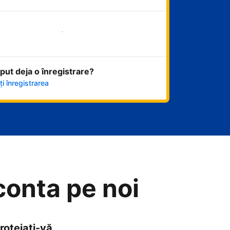
Începeți acum
eput deja o înregistrare?
i înregistrarea
 conta pe noi
rotejați-vă