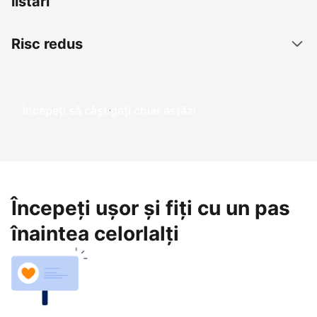
listări
Risc redus
Începeți să câștigați chiar astăzi
Începeți ușor și fiți cu un pas
înaintea celorlalți