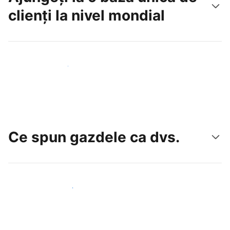
clienți la nivel mondial
Atrageți noi oaspeți astăzi
Ce spun gazdele ca dvs.
Alăturați-vă gazdelor ca dvs.