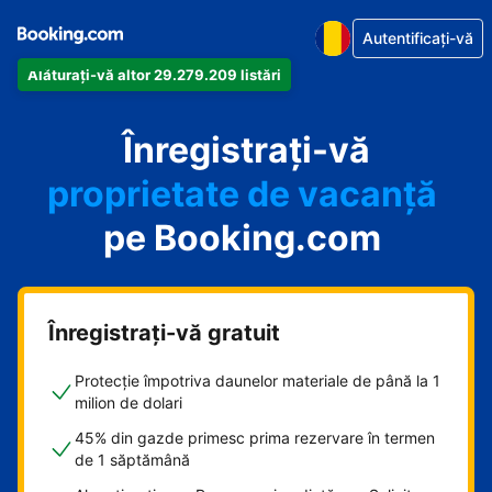
Autentificați-vă
Alăturați-vă altor 29.279.209 listări
apartamentul
Înregistrați-vă
hotelul
proprietate de vacanță
pe Booking.com
pensiunea
B&B-ul
Înregistrați-vă gratuit
Protecție împotriva daunelor materiale de până la 1
milion de dolari
45% din gazde primesc prima rezervare în termen
de 1 săptămână