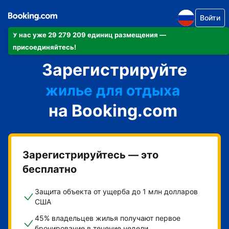
Войти
У нас уже 29 279 209 единиц размещения —
апартаменты/квартиру
присоединяйтесь!
Зарегистрируйте
отель
жилье для отдыха
на Booking.com
гостевой дом
мини-отель
Зарегистрируйтесь — это
бесплатно
Защита объекта от ущерба до 1 млн долларов
США
45% владельцев жилья получают первое
бронирование в течение недели