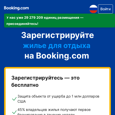
Войти
У нас уже 29 279 209 единиц размещения —
апартаменты/квартиру
присоединяйтесь!
Зарегистрируйте
отель
жилье для отдыха
на Booking.com
гостевой дом
мини-отель
Зарегистрируйтесь — это
бесплатно
Защита объекта от ущерба до 1 млн долларов
США
45% владельцев жилья получают первое
бронирование в течение недели