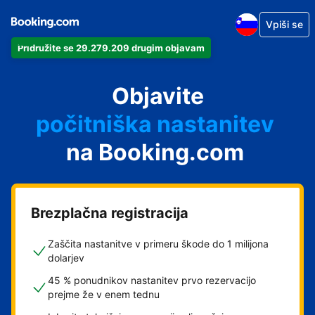
Vpiši se
Pridružite se 29.279.209 drugim objavam
svoj apartma
svoj hotel
Objavite
počitniška nastanitev
na Booking.com
svoje gostišče
svoj B&B
Brezplačna registracija
Zaščita nastanitve v primeru škode do 1 milijona
dolarjev
45 % ponudnikov nastanitev prvo rezervacijo
prejme že v enem tednu