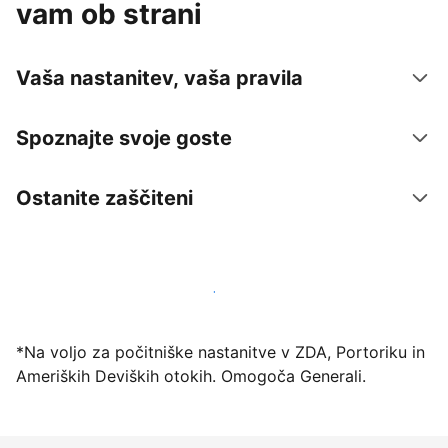
vam ob strani
Vaša nastanitev, vaša pravila
Spoznajte svoje goste
Ostanite zaščiteni
Danes ponudite nastanitev prek naše platforme
*Na voljo za počitniške nastanitve v ZDA, Portoriku in
Ameriških Deviških otokih. Omogoča Generali.