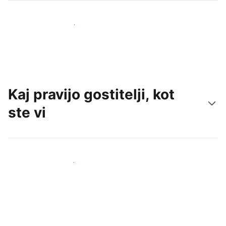
Pridobite nove goste še danes
Kaj pravijo gostitelji, kot
ste vi
Pridruži se drugim gostiteljem