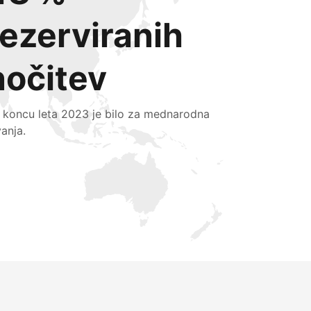
rezerviranih
nočitev
 koncu leta 2023 je bilo za mednarodna
vanja.