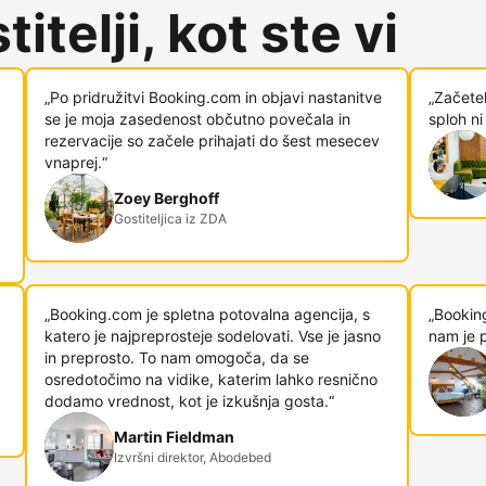
itelji, kot ste vi
„Po pridružitvi Booking.com in objavi nastanitve
„Začetek
se je moja zasedenost občutno povečala in
sploh ni
rezervacije so začele prihajati do šest mesecev
vnaprej.“
Zoey Berghoff
Gostiteljica iz ZDA
„Booking.com je spletna potovalna agencija, s
„Booking
katero je najpreprosteje sodelovati. Vse je jasno
nam je p
in preprosto. To nam omogoča, da se
osredotočimo na vidike, katerim lahko resnično
dodamo vrednost, kot je izkušnja gosta.“
Martin Fieldman
Izvršni direktor, Abodebed