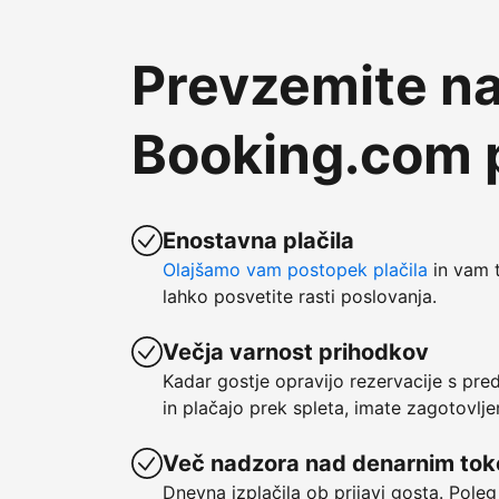
Prevzemite na
Booking.com p
Enostavna plačila
Olajšamo vam postopek plačila
in vam t
lahko posvetite rasti poslovanja.
Večja varnost prihodkov
Kadar gostje opravijo rezervacije s pre
in plačajo prek spleta, imate zagotovlje
Več nadzora nad denarnim to
Dnevna izplačila ob prijavi gosta. Poleg