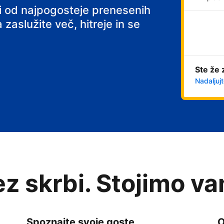
ni od najpogosteje prenesenih
 zaslužite več, hitreje in se
Ste že 
Nadaljujt
rez skrbi. Stojimo v
Spoznajte svoje goste
O