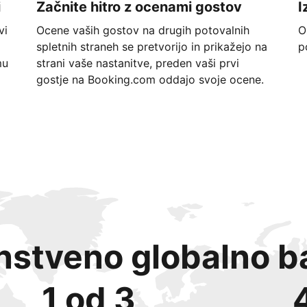
i
Začnite hitro z ocenami gostov
I
vi
Ocene vaših gostov na drugih potovalnih
O
spletnih straneh se pretvorijo in prikažejo na
p
mu
strani vaše nastanitve, preden vaši prvi
gostje na Booking.com oddajo svoje ocene.
instveno globalno b
1 od 3