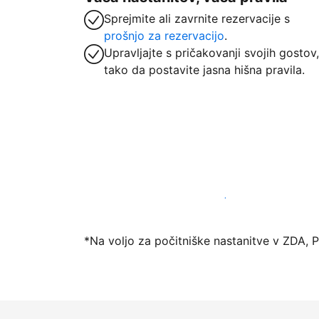
Sprejmite ali zavrnite rezervacije s
prošnjo za rezervacijo
.
Upravljajte s pričakovanji svojih gostov,
tako da postavite jasna hišna pravila.
Danes ponudite nastanitev prek naše pl
*Na voljo za počitniške nastanitve v ZDA, 