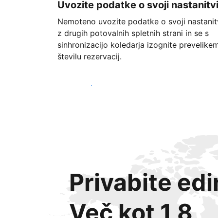
Uvozite podatke o svoji nastanitv
Nemoteno uvozite podatke o svoji nastanit
z drugih potovalnih spletnih strani in se s
sinhronizacijo koledarja izognite prevelike
številu rezervacij.
Začnite danes
Privabite ed
Več kot 1,8