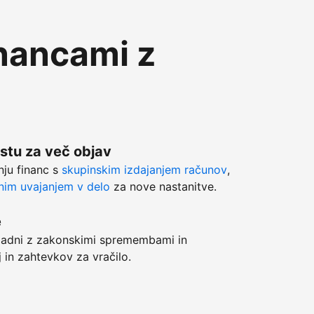
inancami z
stu za več objav
anju financ s
skupinskim izdajanjem računov
,
im uvajanjem v delo
za nove nastanitve.
e
adni z zakonskimi spremembami in
j in zahtevkov za vračilo.