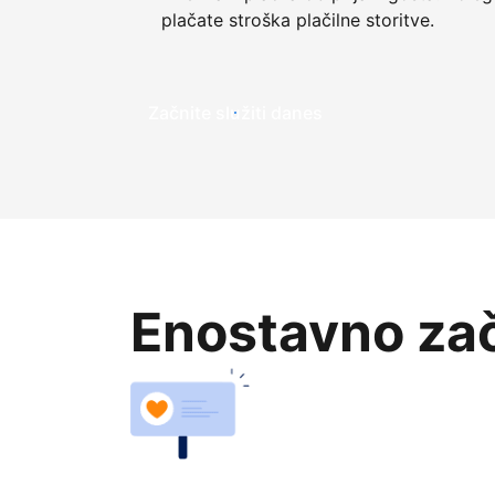
plačate stroška plačilne storitve.
Začnite služiti danes
Enostavno zač