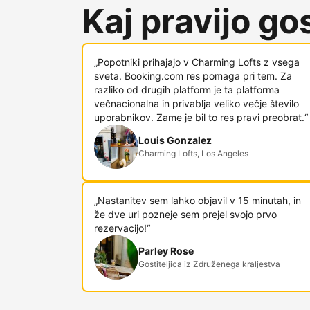
Kaj pravijo gost
„Popotniki prihajajo v Charming Lofts z vsega
sveta. Booking.com res pomaga pri tem. Za
razliko od drugih platform je ta platforma
večnacionalna in privablja veliko večje število
uporabnikov. Zame je bil to res pravi preobrat.“
Louis Gonzalez
Charming Lofts, Los Angeles
„Nastanitev sem lahko objavil v 15 minutah, in
že dve uri pozneje sem prejel svojo prvo
rezervacijo!“
Parley Rose
Gostiteljica iz Združenega kraljestva