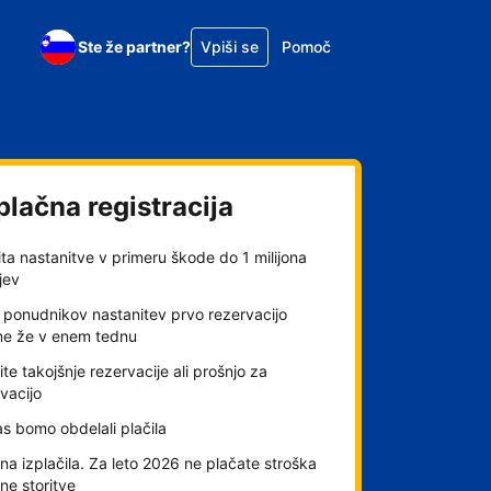
Ste že partner?
Vpiši se
Pomoč
plačna registracija
ta nastanitve v primeru škode do 1 milijona
jev
 ponudnikov nastanitev prvo rezervacijo
me že v enem tednu
ite takojšnje rezervacije ali prošnjo za
vacijo
s bomo obdelali plačila
a izplačila. Za leto 2026 ne plačate stroška
lne storitve