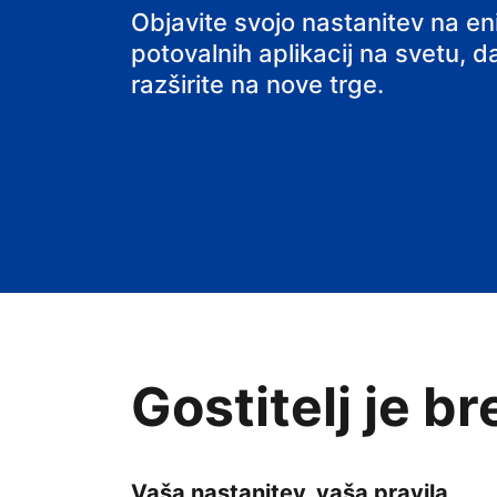
svoj B&B
Objavite svojo nastanitev na e
potovalnih aplikacij na svetu, da
razširite na nove trge.
Gostitelj je b
Vaša nastanitev, vaša pravila