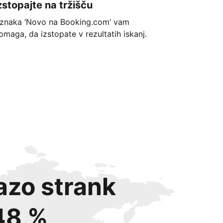
zstopajte na tržišču
znaka ‘Novo na Booking.com’ vam
omaga, da izstopate v rezultatih iskanj.
azo strank
48 %