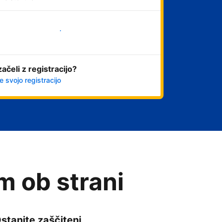
Začni
začeli z registracijo?
e svojo registracijo
am ob strani
stanite zaščiteni