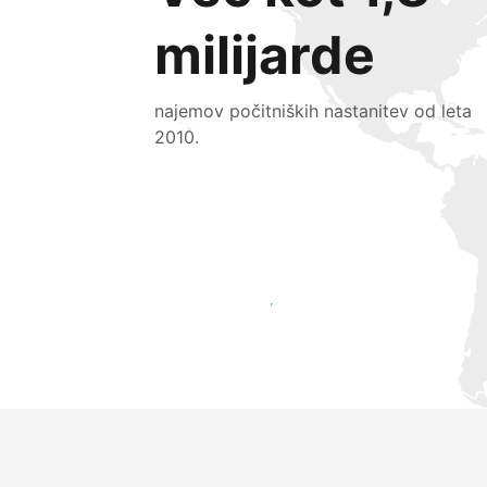
milijarde
najemov počitniških nastanitev od leta
2010.
Pridobite nove goste še danes