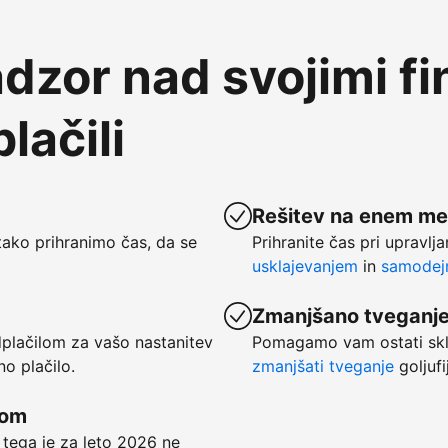
dzor nad svojimi f
lačili
Rešitev na enem me
ako prihranimo čas, da se
Prihranite čas pri upravlj
usklajevanjem
in
samodejn
Zmanjšano tveganj
dplačilom za vašo nastanitev
Pomagamo vam ostati skl
no plačilo.
zmanjšati tveganje
goljufi
kom
 tega je za leto 2026 ne