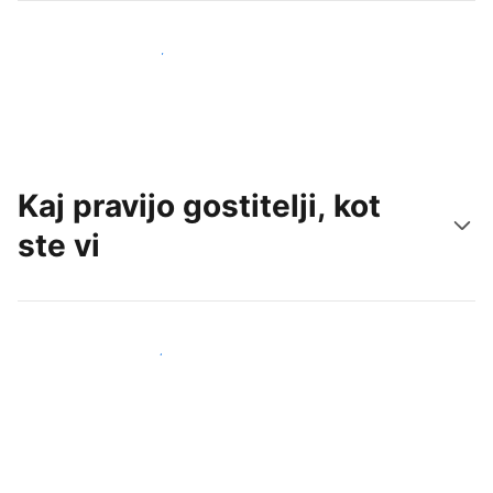
Pridobite nove goste še danes
Kaj pravijo gostitelji, kot
ste vi
Pridruži se drugim gostiteljem