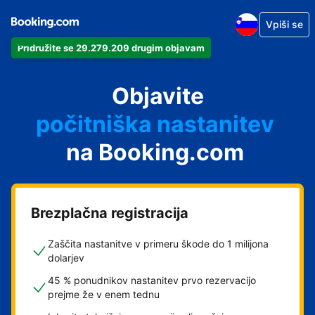
Vpiši se
Pridružite se 29.279.209 drugim objavam
svoj apartma
svoj hotel
Objavite
počitniška nastanitev
na Booking.com
svoje gostišče
svoj B&B
Brezplačna registracija
Zaščita nastanitve v primeru škode do 1 milijona
dolarjev
45 % ponudnikov nastanitev prvo rezervacijo
prejme že v enem tednu