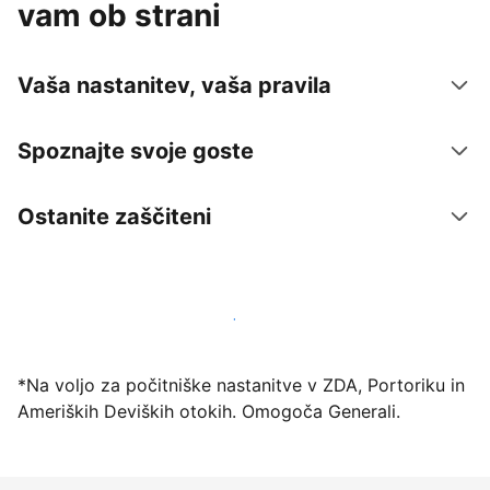
vam ob strani
Vaša nastanitev, vaša pravila
Spoznajte svoje goste
Ostanite zaščiteni
Danes ponudite nastanitev prek naše platforme
*Na voljo za počitniške nastanitve v ZDA, Portoriku in
Ameriških Deviških otokih. Omogoča Generali.