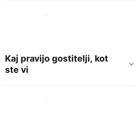
Pridobite nove goste še danes
Kaj pravijo gostitelji, kot
ste vi
Pridruži se drugim gostiteljem