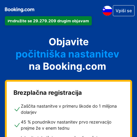
Vpiši se
Pridružite se 29.279.209 drugim objavam
svoj apartma
svoj hotel
Objavite
počitniška nastanitev
na Booking.com
svoje gostišče
svoj B&B
Brezplačna registracija
Zaščita nastanitve v primeru škode do 1 milijona
dolarjev
45 % ponudnikov nastanitev prvo rezervacijo
prejme že v enem tednu