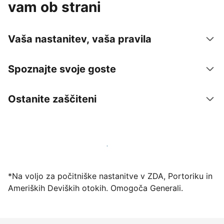
vam ob strani
Vaša nastanitev, vaša pravila
Spoznajte svoje goste
Ostanite zaščiteni
Danes ponudite nastanitev prek naše platforme
*Na voljo za počitniške nastanitve v ZDA, Portoriku in
Ameriških Deviških otokih. Omogoča Generali.