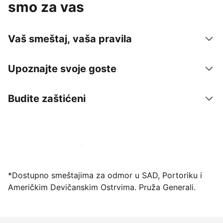
smo za vas
Vaš smeštaj, vaša pravila
Upoznajte svoje goste
Budite zaštićeni
Registrujte svoj objekat već danas
*Dostupno smeštajima za odmor u SAD, Portoriku i
Američkim Devičanskim Ostrvima. Pruža Generali.