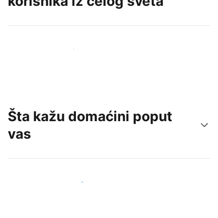
korisnika iz celog sveta
Privucite nove goste već danas
Šta kažu domaćini poput
vas
Pridružite se domaćinima poput vas