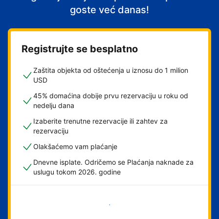
goste već danas!
Registrujte se besplatno
Zaštita objekta od oštećenja u iznosu do 1 milion
USD
45% domaćina dobije prvu rezervaciju u roku od
nedelju dana
Izaberite trenutne rezervacije ili zahtev za
rezervaciju
Olakšaćemo vam plaćanje
Dnevne isplate. Odričemo se Plaćanja naknade za
uslugu tokom 2026. godine
Počnite odmah