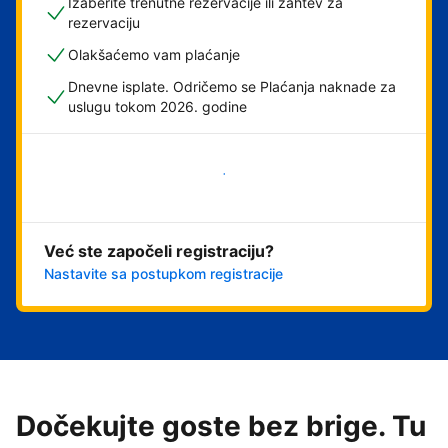
Izaberite trenutne rezervacije ili zahtev za
rezervaciju
Olakšaćemo vam plaćanje
Dnevne isplate. Odričemo se Plaćanja naknade za
uslugu tokom 2026. godine
Počnite odmah
Već ste započeli registraciju?
Nastavite sa postupkom registracije
Dočekujte goste bez brige. Tu