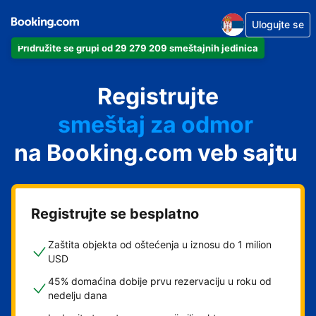
Ulogujte se
Pridružite se grupi od 29 279 209 smeštajnih jedinica
apartman
Registrujte
hotel
smeštaj za odmor
na Booking.com veb sajtu
pansion
hostel
Registrujte se besplatno
Zaštita objekta od oštećenja u iznosu do 1 milion
USD
45% domaćina dobije prvu rezervaciju u roku od
nedelju dana