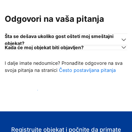
Odgovori na vaša pitanja
Šta se dešava ukoliko gost ošteti moj smeštajni
objekat?
Kada će moj objekat biti objavljen?
I dalje imate nedoumice? Pronađite odgovore na sva
svoja pitanja na stranici
Često postavljana pitanja
Počnite da primate goste
Registrujte objekat i počnite da primate