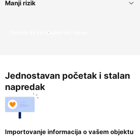
Manji rizik
Počnite da zarađujete već danas
Jednostavan početak i stalan
napredak
Importovanje informacija o vašem objektu