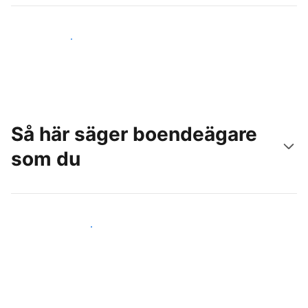
Nå nya gäster idag
Så här säger boendeägare
som du
Anslut dig till andra värdar