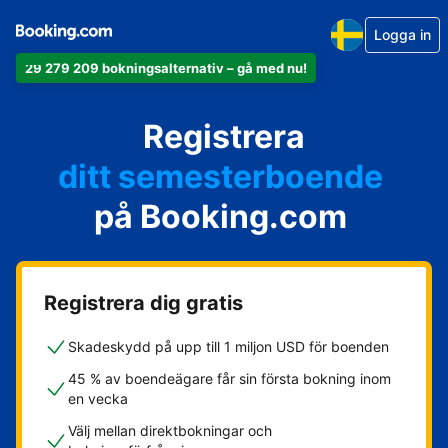
Logga in
29 279 209 bokningsalternativ – gå med nu!
din lägenhet
Registrera
ditt hotell
ditt semesterboende
på Booking.com
din camping
ditt B&B
Registrera dig gratis
Skadeskydd på upp till 1 miljon USD för boenden
45 % av boendeägare får sin första bokning inom
en vecka
Välj mellan direktbokningar och