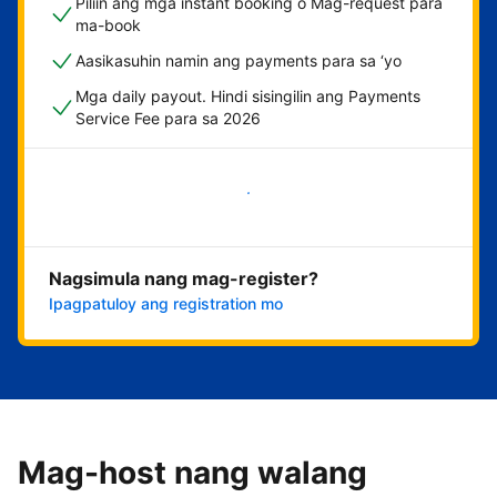
Piliin ang mga instant booking o Mag-request para
ma-book
Aasikasuhin namin ang payments para sa ‘yo
Mga daily payout. Hindi sisingilin ang Payments
Service Fee para sa 2026
Magsimula na
Nagsimula nang mag-register?
Ipagpatuloy ang registration mo
Mag-host nang walang