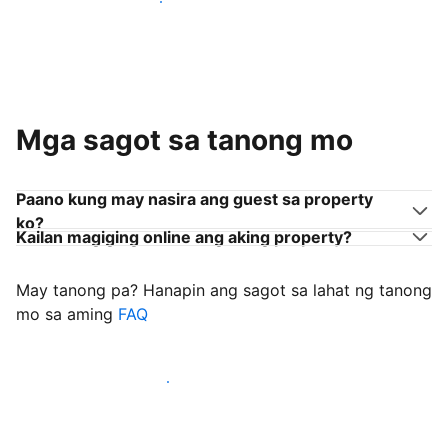
Sumama sa mga host na tulad mo
Mga sagot sa tanong mo
Paano kung may nasira ang guest sa property
ko?
Kailan magiging online ang aking property?
May tanong pa? Hanapin ang sagot sa lahat ng tanong
mo sa aming
FAQ
Simulang i-welcome ang mga guest