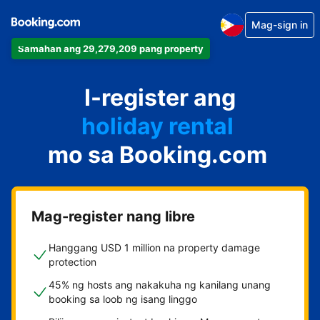
Mag-sign in
Samahan ang 29,279,209 pang property
apartment
I-register ang
hotel
holiday rental
mo sa Booking.com
guest house
bed and breakfast
Mag-register nang libre
Hanggang USD 1 million na property damage
protection
45% ng hosts ang nakakuha ng kanilang unang
booking sa loob ng isang linggo