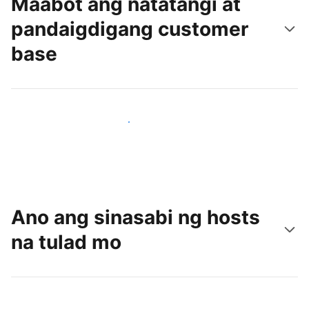
Maabot ang natatangi at
pandaigdigang customer
base
Makaabot ng mga bagong guest ngayon
Ano ang sinasabi ng hosts
na tulad mo