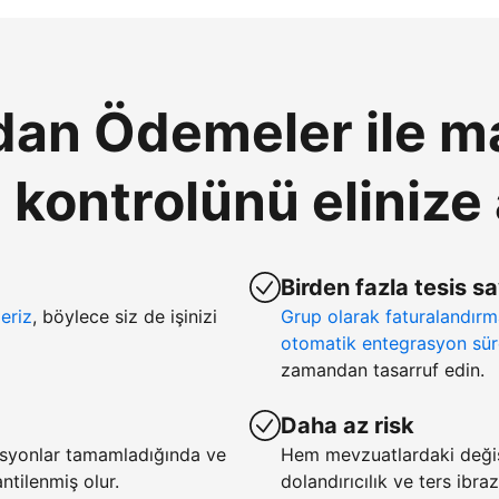
an Ödemeler ile ma
ontrolünü elinize 
Birden fazla tesis s
eriz
, böylece siz de işinizi
Grup olarak faturalandır
otomatik entegrasyon sür
zamandan tasarruf edin.
Daha az risk
asyonlar tamamladığında ve
Hem mevzuatlardaki deği
tilenmiş olur.
dolandırıcılık ve ters ibra