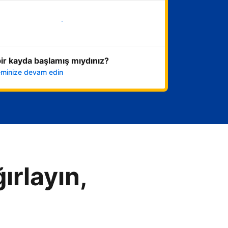
Hemen başla
ir kayda başlamış mıydınız?
leminize devam edin
ırlayın,