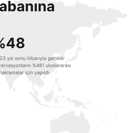
tabanına
%48
23 yılı sonu itibarıyla gecelik
zervasyonların %48’i uluslararası
naklamalar için yapıldı.