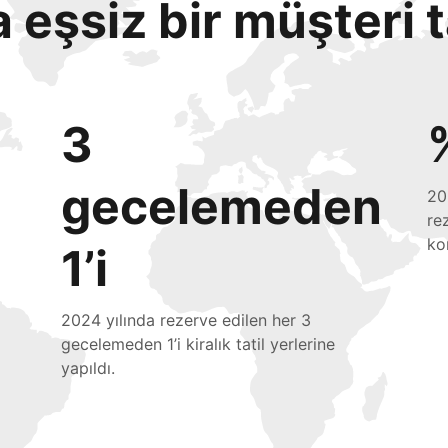
eşsiz bir müşteri 
3
gecelemeden
20
re
ko
1’i
2024 yılında rezerve edilen her 3
gecelemeden 1’i kiralık tatil yerlerine
yapıldı.