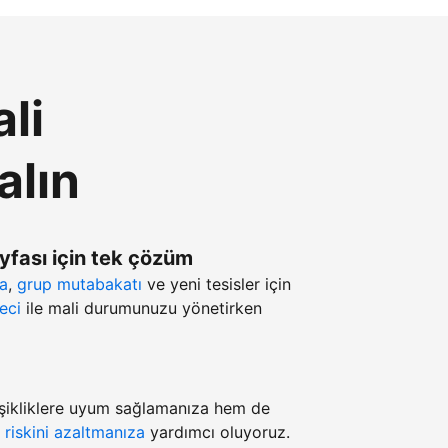
li
alın
ayfası için tek çözüm
ma
,
grup mutabakatı
ve yeni tesisler için
eci
ile mali durumunuzu yönetirken
şikliklere uyum sağlamanıza hem de
z
riskini azaltmanıza
yardımcı oluyoruz.