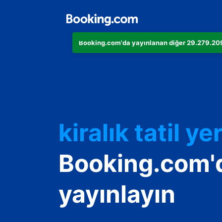
Booking.com'da yayınlanan diğer 29.279.209 
Dairenizi
Otelinizi
kiralık tatil yer
Konukevinizi
Booking.com'
Oda ve kahvalt
yayınlayın