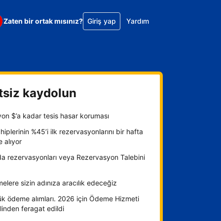
Zaten bir ortak mısınız?
Giriş yap
Yardım
tsiz kaydolun
yon $’a kadar tesis hasar koruması
hiplerinin %45’i ilk rezervasyonlarını bir hafta
e alıyor
da rezervasyonları veya Rezervasyon Talebini
lere sizin adınıza aracılık edeceğiz
ük ödeme alımları. 2026 için Ödeme Hizmeti
inden feragat edildi