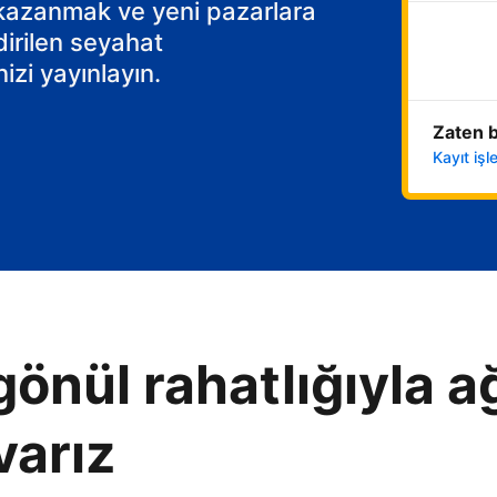
 kazanmak ve yeni pazarlara
dirilen seyahat
izi yayınlayın.
Zaten b
Kayıt iş
gönül rahatlığıyla ağ
varız