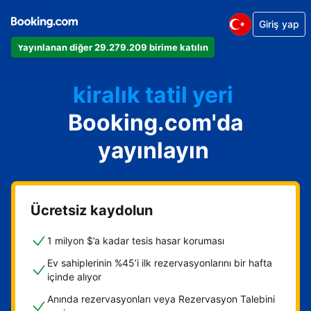
Giriş yap
Dairenizi
Yayınlanan diğer 29.279.209 birime katılın
Otelinizi
kiralık tatil yeri
Booking.com'da
Konukevinizi
Oda ve kahvaltı tesisinizi
yayınlayın
Ücretsiz kaydolun
1 milyon $’a kadar tesis hasar koruması
Ev sahiplerinin %45’i ilk rezervasyonlarını bir hafta
içinde alıyor
Anında rezervasyonları veya Rezervasyon Talebini