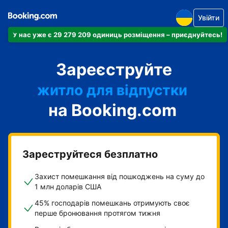
Увійти
У нас уже є 29 279 209 одиниць розміщення – приєднуйтесь!
апартаменти
Зареєструйте
готель
житло для відпустки
на Booking.com
гостьовий будинок
готель типу "ліжко і
сніданок"
Зареструйтеся безплатно
Захист помешкання від пошкоджень на суму до
1 млн доларів США
45% господарів помешкань отримують своє
перше бронювання протягом тижня