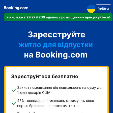
Увійти
У нас уже є 29 279 209 одиниць розміщення – приєднуйтесь!
апартаменти
Зареєструйте
готель
житло для відпустки
на Booking.com
гостьовий будинок
готель типу "ліжко і
сніданок"
Зареструйтеся безплатно
Захист помешкання від пошкоджень на суму до
1 млн доларів США
45% господарів помешкань отримують своє
перше бронювання протягом тижня