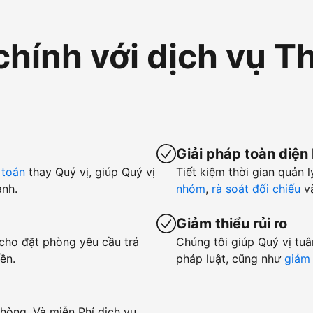
chính với dịch vụ T
Giải pháp toàn diện
 toán
thay Quý vị, giúp Quý vị
Tiết kiệm thời gian quản l
anh.
nhóm
,
rà soát đối chiếu
v
Giảm thiểu rủi ro
 cho đặt phòng yêu cầu trả
Chúng tôi giúp Quý vị tuâ
ền.
pháp luật, cũng như
giảm 
hòng. Và miễn Phí dịch vụ