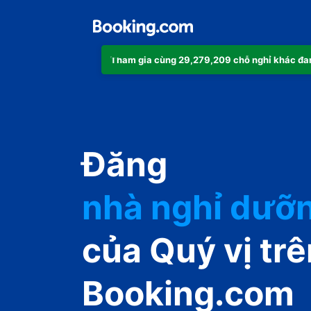
Tham gia cùng 29,279,209 chỗ nghỉ khác đa
căn hộ
Đăng
khách sạn
nhà nghỉ dưỡ
guest house
của Quý vị trê
nhà nghỉ B&B
Booking.com