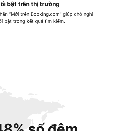
ổi bật trên thị trường
hãn “Mới trên Booking.com” giúp chỗ nghỉ
ổi bật trong kết quả tìm kiếm.
48% số đêm