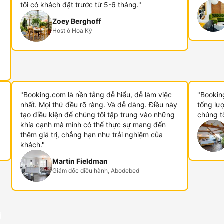
tôi có khách đặt trước từ 5-6 tháng."
Zoey Berghoff
Host ở Hoa Kỳ
"Booking.com là nền tảng dễ hiểu, dễ làm việc
"Booking
nhất. Mọi thứ đều rõ ràng. Và dễ dàng. Điều này
tổng lư
tạo điều kiện để chúng tôi tập trung vào những
chúng t
khía cạnh mà mình có thể thực sự mang đến
thêm giá trị, chẳng hạn như trải nghiệm của
khách."
Martin Fieldman
Giám đốc điều hành, Abodebed
ị