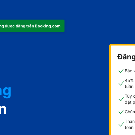
ng được đăng trên Booking.com
Đăng
Bảo v
45% 
ng
tuần
Tùy 
đặt 
n
Chúng
Than
toán