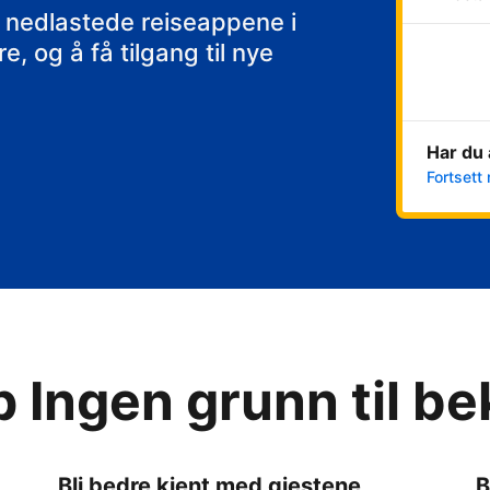
 nedlastede reiseappene i
, og å få tilgang til nye
Har du 
Fortsett 
p Ingen grunn til b
Bli bedre kjent med gjestene
B