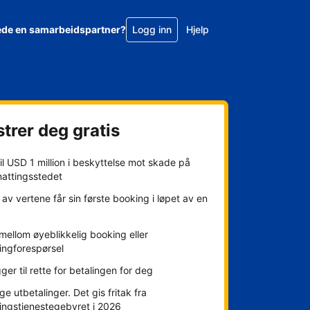
ede en samarbeidspartner?
Logg inn
Hjelp
trer deg gratis
l USD 1 million i beskyttelse mot skade på
nattingsstedet
av vertene får sin første booking i løpet av en
mellom øyeblikkelig booking eller
ingforespørsel
gger til rette for betalingen for deg
ge utbetalinger. Det gis fritak fra
ingstjenestegebyret i 2026