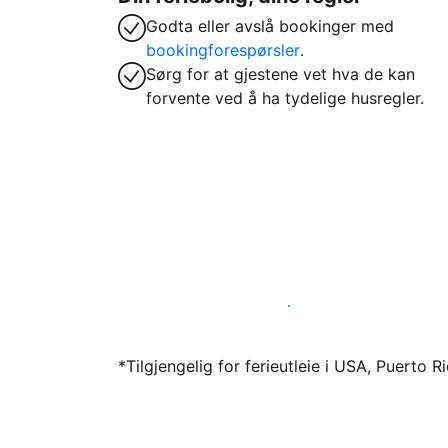
Godta eller avslå bookinger med
bookingforespørsler
.
Sørg for at gjestene vet hva de kan
forvente ved å ha tydelige husregler.
Lei ut ferieboligen din gjennom oss i dag
*Tilgjengelig for ferieutleie i USA, Puerto