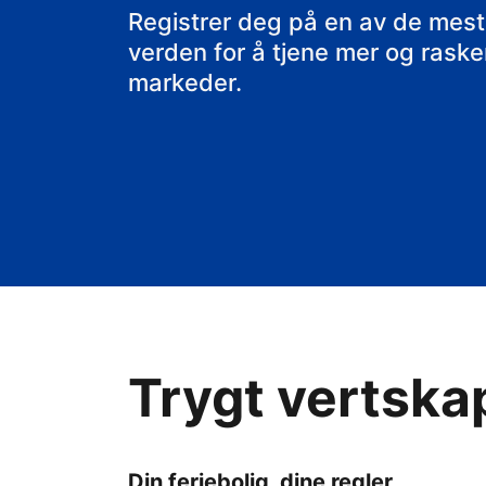
rorbua di
Registrer deg på en av de mest
verden for å tjene mer og raskere
markeder.
Trygt vertska
Din feriebolig, dine regler