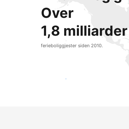
Over
1,8 milliarder
ferieboliggjester siden 2010.
Nå ut til nye gjester i dag