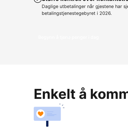
Daglige utbetalinger når gjestene har sje
betalingstjenestegebyret i 2026.
Begynn å tjene penger i dag
Enkelt å komme