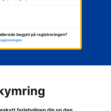
Kom i gang nå
allerede begynt på registreringen?
registreringen
ekymring
eskytt ferieboligen din og deg