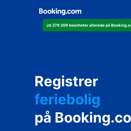
29 279 209 boenheter allerede på Booking.co
leiligheten di
Registrer
hotellet ditt
feriebolig
gjestgiveriet d
på Booking.c