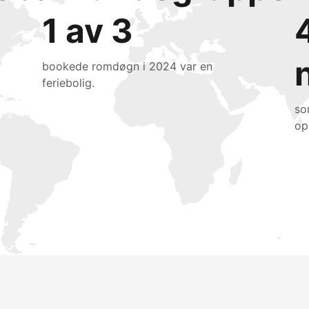
1 av 3
bookede romdøgn i 2024 var en
feriebolig.
so
op