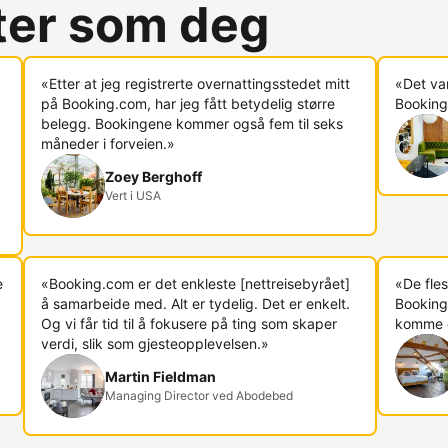
rter som deg
«Etter at jeg registrerte overnattingsstedet mitt
«Det va
på Booking.com, har jeg fått betydelig større
Booking.
belegg. Bookingene kommer også fem til seks
måneder i forveien.»
Zoey Berghoff
Vert i USA
e
«Booking.com er det enkleste [nettreisebyrået]
«De fles
å samarbeide med. Alt er tydelig. Det er enkelt.
Booking
Og vi får tid til å fokusere på ting som skaper
komme di
verdi, slik som gjesteopplevelsen.»
Martin Fieldman
Managing Director ved Abodebed