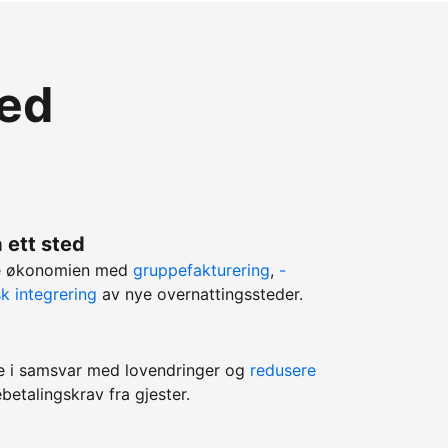
med
 ett sted
ere økonomien med
gruppefakturering
,
-
k integrering
av nye overnattingssteder.
e i samsvar med lovendringer og
redusere
betalingskrav fra gjester.