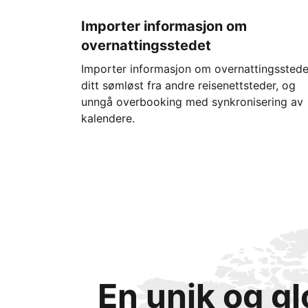
Importer informasjon om
overnattingsstedet
Importer informasjon om overnattingsstede
ditt sømløst fra andre reisenettsteder, og
unngå overbooking med synkronisering av
kalendere.
Kom i gang i dag
En unik og g