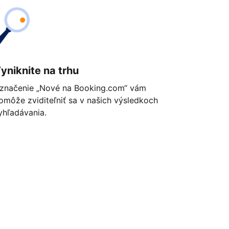
yniknite na trhu
značenie „Nové na Booking.com“ vám
omôže zviditeľniť sa v našich výsledkoch
yhľadávania.