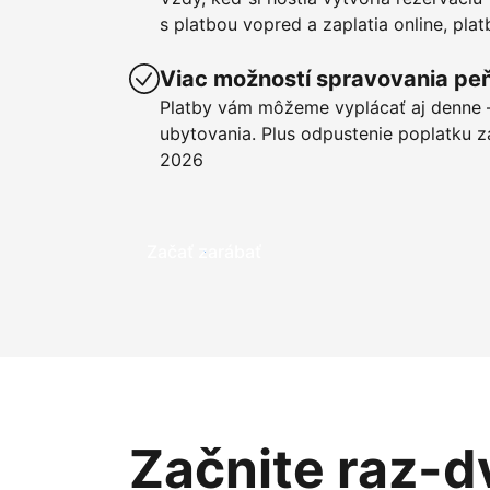
s platbou vopred a zaplatia online, pla
Viac možností spravovania pe
Platby vám môžeme vyplácať aj denne –
ubytovania. Plus odpustenie poplatku z
2026
Začať zarábať
Začnite raz-d