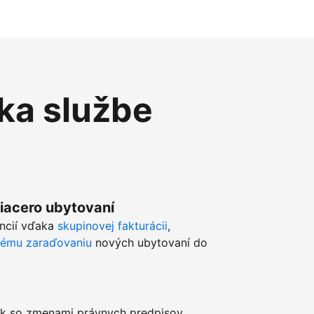
ka službe
viacero ubytovaní
ancií vďaka
skupinovej fakturácii
,
kému zaraďovaniu
nových ubytovaní do
k so zmenami právnych predpisov