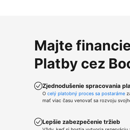
Majte financi
Platby cez B
Zjednodušenie spracovania pla
O
celý platobný proces sa postaráme
z
mať viac času venovať sa rozvoju svojh
Lepšie zabezpečenie tržieb
Vždy, keď si hostia vytvoria rezerváci