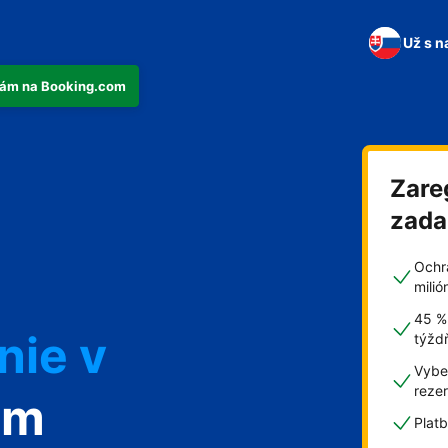
Už s n
tkám na Booking.com
Zare
n
zad
Ochr
mili
45 %
nie v
týžd
Vyber
reze
om
Plat