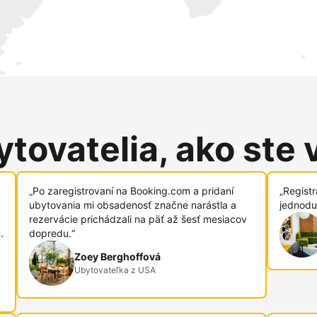
tovatelia, ako ste 
„Po zaregistrovaní na Booking.com a pridaní
„Regist
ubytovania mi obsadenosť značne narástla a
jednodu
rezervácie prichádzali na päť až šesť mesiacov
.
dopredu.“
Zoey Berghoffová
Ubytovateľka z USA