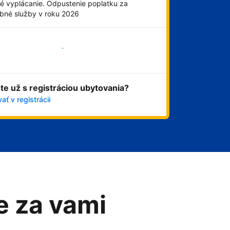
é vyplácanie. Odpustenie poplatku za
obné služby v roku 2026
Začať
ste už s registráciou ubytovania?
ať v registrácii
me za vami