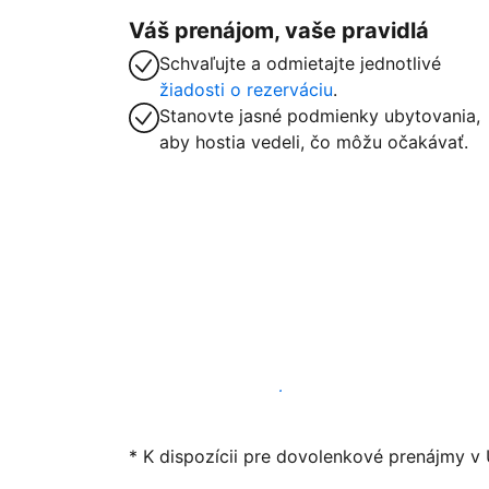
Váš prenájom, vaše pravidlá
Schvaľujte a odmietajte jednotlivé
žiadosti o rezerváciu
.
Stanovte jasné podmienky ubytovania,
aby hostia vedeli, čo môžu očakávať.
Začať ponúkať svoje ubytovanie
* K dispozícii pre dovolenkové prenájmy v