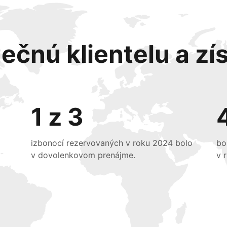
ečnú klientelu a zís
1 z 3
izbonocí rezervovaných v roku 2024 bolo
bo
v dovolenkovom prenájme.
v 