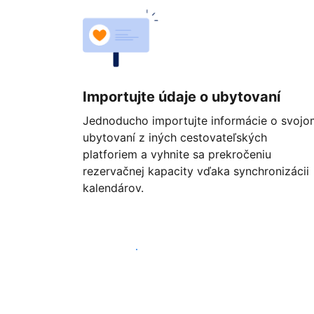
Importujte údaje o ubytovaní
Jednoducho importujte informácie o svojo
ubytovaní z iných cestovateľských
platforiem a vyhnite sa prekročeniu
rezervačnej kapacity vďaka synchronizácii
kalendárov.
Začať ešte dnes