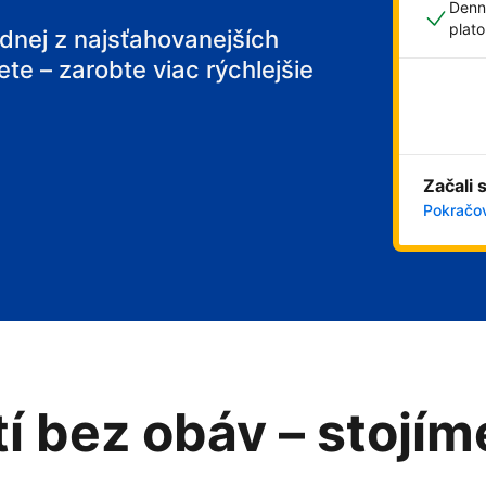
Denn
plat
ednej z najsťahovanejších
ete – zarobte viac rýchlejšie
 breakfast
Začali 
Pokračov
tí bez obáv – stojí