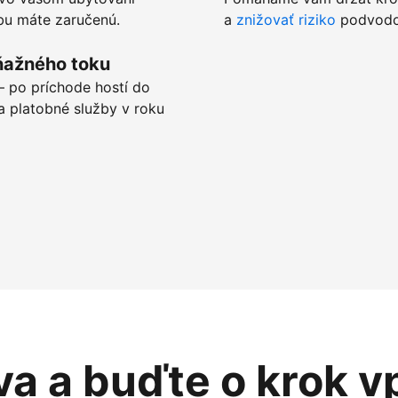
tbu máte zaručenú.
a
znižovať riziko
podvodov
ňažného toku
 po príchode hostí do
a platobné služby v roku
va a buďte o krok v