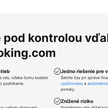
e pod kontrolou vďa
ooking.com
tieb
Jedno riešenie pre 
a vás, vďaka čomu budete
Šetrite čas pri správe fin
o podnikania.
vyúčtovaniu
a
automatic
ponuky.
Znížené riziko
u vo vašom ubytovaní
Pomáhame vám držať kro