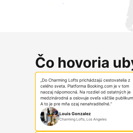
Osloviť nových hostí
Čo hovoria uby
„Do Charming Lofts prichádzajú cestovatelia z
celého sveta. Platforma Booking.com je v tom
naozaj nápomocná. Na rozdiel od ostatných je
medzinárodná a oslovuje oveľa väčšie publikum
A to je pre mňa ozaj nenahraditeľné.“
Louis Gonzalez
Charming Lofts, Los Angeles