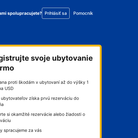
ami spolupracujete?
Prihlásiť sa
Pomocník
gistrujte svoje ubytovanie
armo
ana proti škodám v ubytovaní až do výšky 1
óna USD
 ubytovateľov získa prvú rezerváciu do
ňa
te si okamžité rezervácie alebo žiadosti o
rváciu
by spracujeme za vás