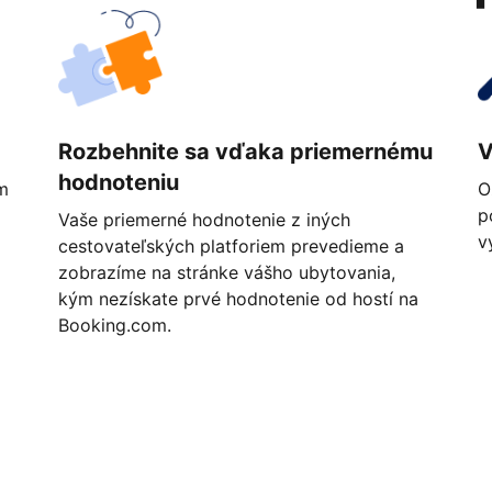
Rozbehnite sa vďaka priemernému
V
hodnoteniu
m
O
p
Vaše priemerné hodnotenie z iných
v
cestovateľských platforiem prevedieme a
zobrazíme na stránke vášho ubytovania,
kým nezískate prvé hodnotenie od hostí na
Booking.com.