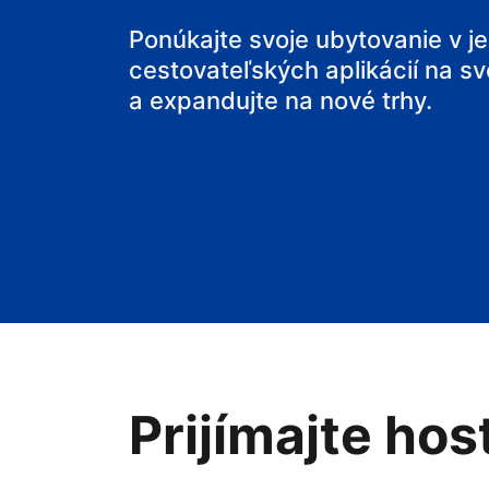
svoj penzión
Ponúkajte svoje ubytovanie v j
cestovateľských aplikácií na sv
svoje bed and
a expandujte na nové trhy.
Prijímajte hos