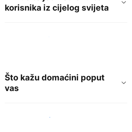
korisnika iz cijelog svijeta
Doprite do novih gostiju već danas
Što kažu domaćini poput
vas
Pridružite se domaćinima poput vas