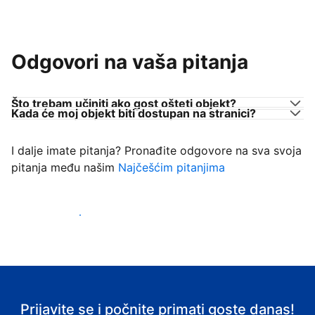
Odgovori na vaša pitanja
Što trebam učiniti ako gost ošteti objekt?
Kada će moj objekt biti dostupan na stranici?
I dalje imate pitanja? Pronađite odgovore na sva svoja
pitanja među našim
Najčešćim pitanjima
Počnite primati goste
Prijavite se i počnite primati goste danas!