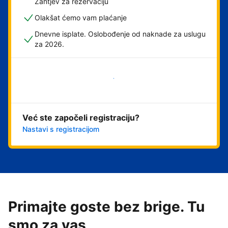
Zahtjev za rezervaciju
Olakšat ćemo vam plaćanje
Dnevne isplate. Oslobođenje od naknade za uslugu
za 2026.
Započni odmah
Već ste započeli registraciju?
Nastavi s registracijom
Primajte goste bez brige. Tu
smo za vas