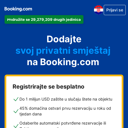
Prijavi se
svoj apartman
Pridružite se 29,279,209 drugih jedinica
svoj hotel
svoj smještaj za odmor
Dodajte
svoj privatni smještaj
svoj smještaj s doručkom
na Booking.com
Registrirajte se besplatno
Do 1 milijun USD zaštite u slučaju štete na objektu
45% domaćina ostvari prvu rezervaciju u roku od
tjedan dana
Odaberite automatski potvrđene rezervacije ili