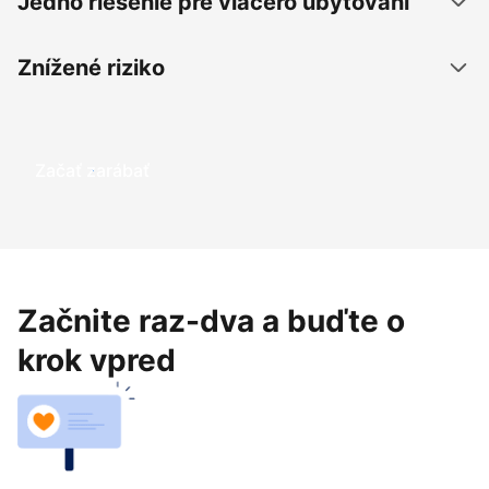
Jedno riešenie pre viacero ubytovaní
Znížené riziko
Začať zarábať
Začnite raz-dva a buďte o
krok vpred