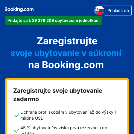
Prihlásiť sa
Pridajte sa k 29 279 209 ubytovacím jednotkám
svoj apartmán
Zaregistrujte
svoj hotel
svoje ubytovanie v súkromí
na Booking.com
svoj penzión
svoje bed and breakfast
Zaregistrujte svoje ubytovanie
zadarmo
Ochrana proti škodám v ubytovaní až do výšky 1
milióna USD
45 % ubytovateľov získa prvú rezerváciu do
týždňa