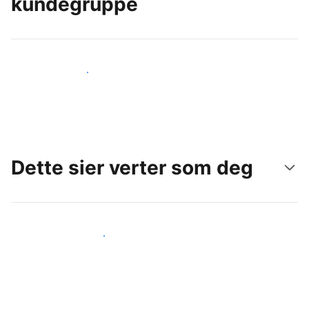
kundegruppe
Nå ut til nye gjester i dag
Dette sier verter som deg
Gjør som andre verter som deg