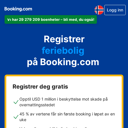
Logg inn
Vi har 29 279 209 boenheter – bli med, du også!
leiligheten din
hotellet ditt
Registrer
feriebolig
gjestgiveriet ditt
på Booking.com
rorbua di
Registrer deg gratis
Opptil USD 1 million i beskyttelse mot skade på
overnattingsstedet
45 % av vertene får sin første booking i løpet av en
uke