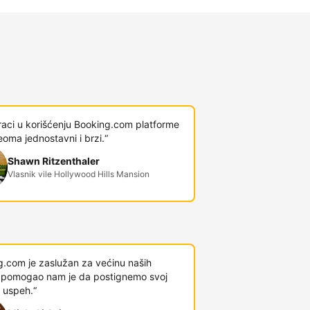
raci u korišćenju Booking.com platforme
veoma jednostavni i brzi.“
Shawn Ritzenthaler
Vlasnik vile Hollywood Hills Mansion
g.com je zaslužan za većinu naših
 i pomogao nam je da postignemo svoj
 uspeh.“