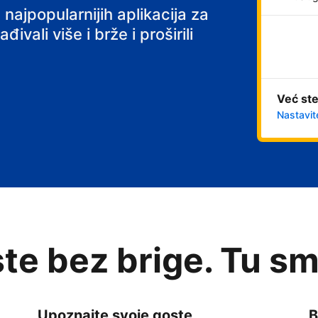
 najpopularnijih aplikacija za
ivali više i brže i proširili
Već ste
Nastavit
te bez brige. Tu sm
Upoznajte svoje goste
B