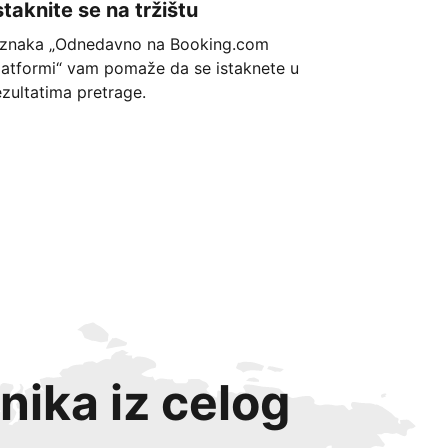
staknite se na tržištu
znaka „Odnedavno na Booking.com
latformi“ vam pomaže da se istaknete u
ezultatima pretrage.
nika iz celog