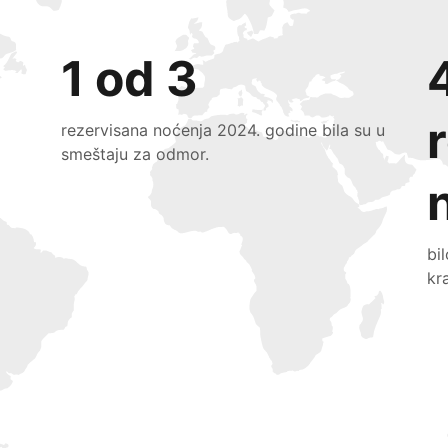
1 od 3
rezervisana noćenja 2024. godine bila su u
smeštaju za odmor.
bi
kr