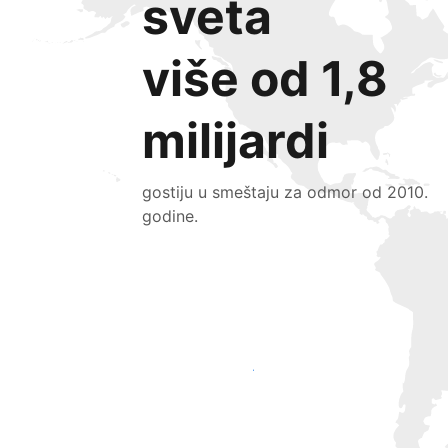
sveta
više od 1,8
milijardi
gostiju u smeštaju za odmor od 2010.
godine.
Privucite nove goste već danas