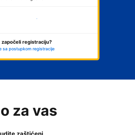
Počnite odmah
 započeli registraciju?
e sa postupkom registracije
o za vas
udite zaštićeni