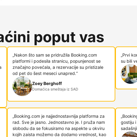
ćini poput vas
„Nakon što sam se pridružila Booking.com
„Prvi ko
platformi i podesila stranicu, popunjenost se
su bili 
a
značajno povećala, a rezervacije su pristizale
od pet do šest meseci unapred.“
Zoey Berghoff
Domaćica smeštaja iz SAD
„Booking.com je najjednostavnija platforma za
„Bookin
rad. Sve je jasno. Jednostavno je. I pruža nam
gostiju
slobodu da se fokusiramo na aspekte u okviru
sadašnji
kojih zaista možemo da dodamo vrednost, kao