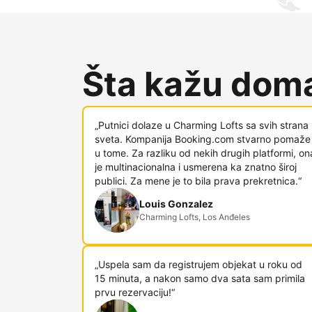
Šta kažu doma
„Putnici dolaze u Charming Lofts sa svih strana
sveta. Kompanija Booking.com stvarno pomaže
u tome. Za razliku od nekih drugih platformi, on
je multinacionalna i usmerena ka znatno široj
publici. Za mene je to bila prava prekretnica.“
Louis Gonzalez
Charming Lofts, Los Anđeles
„Uspela sam da registrujem objekat u roku od
15 minuta, a nakon samo dva sata sam primila
prvu rezervaciju!“