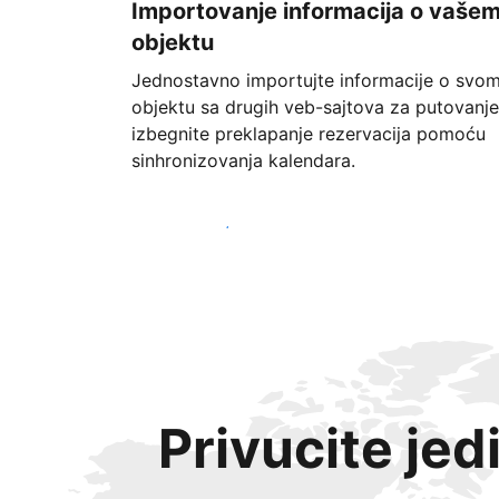
Importovanje informacija o vaše
objektu
Jednostavno importujte informacije o svo
objektu sa drugih veb-sajtova za putovanje
izbegnite preklapanje rezervacija pomoću
sinhronizovanja kalendara.
Počnite već danas
Privucite jed