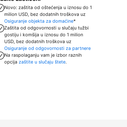
Novo: zaštita od oštećenja u iznosu do 1
milion USD, bez dodatnih troškova uz
Osiguranje objekta za domaćine
*
Zaštita od odgovornosti u slučaju tužbi
gostiju i komšija u iznosu do 1 milion
USD, bez dodatnih troškova uz
Osiguranje od odgovornosti za partnere
Na raspolaganju vam je izbor raznih
opcija
zaštite u slučaju štete
.