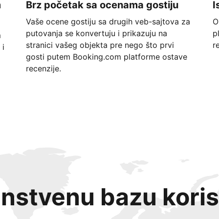
m
Brz početak sa ocenama gostiju
I
Vaše ocene gostiju sa drugih veb-sajtova za
O
putovanja se konvertuju i prikazuju na
p
m
stranici vašeg objekta pre nego što prvi
r
 i
gosti putem Booking.com platforme ostave
recenzije.
instvenu bazu koris