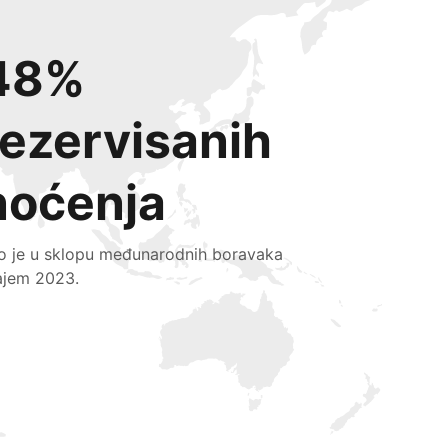
48%
rezervisanih
noćenja
lo je u sklopu međunarodnih boravaka
ajem 2023.