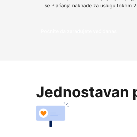
se Plaćanja naknade za uslugu tokom 2
Počnite da zarađujete već danas
Jednostavan p