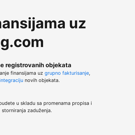
nansijama uz
ng.com
še registrovanih objekata
anje finansijama uz
grupno fakturisanje
,
ntegraciju
novih objekata.
dete u skladu sa promenama propisa i
 storniranja zaduženja.