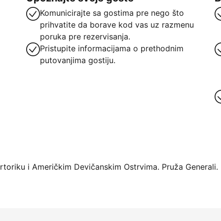
Komunicirajte sa gostima pre nego što
prihvatite da borave kod vas uz razmenu
poruka pre rezervisanja.
Pristupite informacijama o prethodnim
putovanjima gostiju.
oriku i Američkim Devičanskim Ostrvima. Pruža Generali.