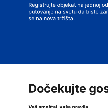
hostel
Registrujte objekat na jednoj od
putovanje na svetu da biste zarađ
se na nova tržišta.
Dočekujte gos
Vaš smeštaj, vaša pravila