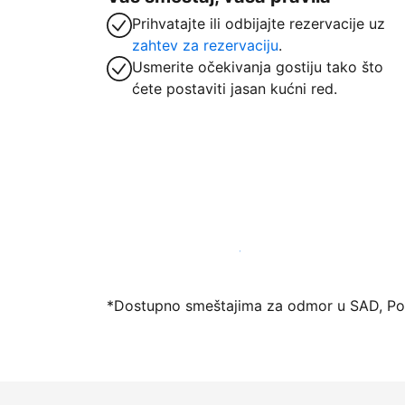
Prihvatajte ili odbijajte rezervacije uz
zahtev za rezervaciju
.
Usmerite očekivanja gostiju tako što
ćete postaviti jasan kućni red.
Registrujte svoj objekat već danas
*Dostupno smeštajima za odmor u SAD, Port