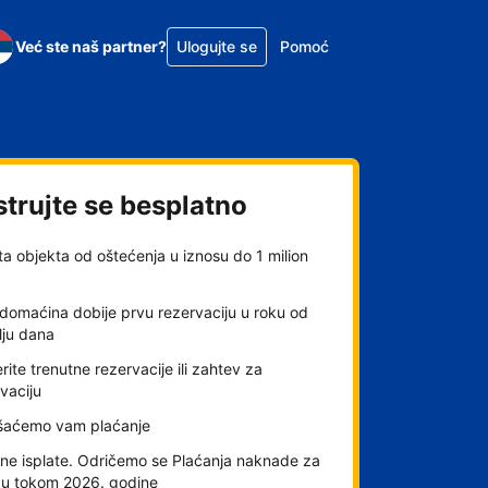
Već ste naš partner?
Ulogujte se
Pomoć
strujte se besplatno
ta objekta od oštećenja u iznosu do 1 milion
domaćina dobije prvu rezervaciju u roku od
lju dana
rite trenutne rezervacije ili zahtev za
vaciju
šaćemo vam plaćanje
ne isplate. Odričemo se Plaćanja naknade za
gu tokom 2026. godine