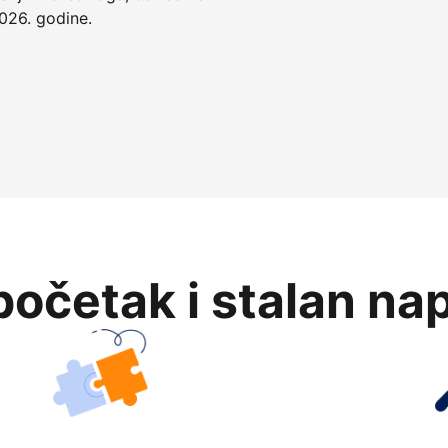
026. godine.
očetak i stalan na