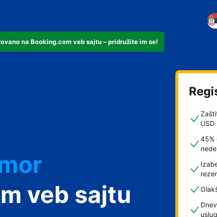
rovano na Booking.com veb sajtu – pridružite im se!
Regi
Zašti
USD
45% 
nede
dmor
Izabe
rezer
m veb sajtu
Olak
Dnev
uslu