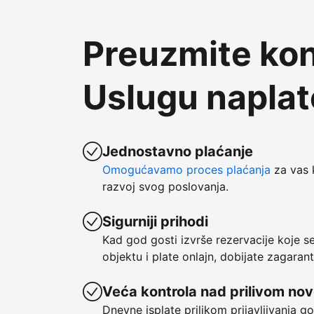
Preuzmite kon
Uslugu napla
Jednostavno plaćanje
Omogućavamo proces plaćanja
za vas 
razvoj svog poslovanja.
Sigurniji prihodi
Kad god gosti izvrše rezervacije koje 
objektu i plate onlajn, dobijate zagaran
Veća kontrola nad prilivom no
Dnevne isplate prilikom prijavljivanja g