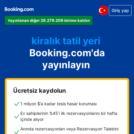
Giriş yap
Dairenizi
Yayınlanan diğer 29.279.209 birime katılın
Otelinizi
kiralık tatil yeri
Booking.com'da
Konukevinizi
Oda ve kahvaltı tesisinizi
yayınlayın
Ücretsiz kaydolun
1 milyon $’a kadar tesis hasar koruması
Ev sahiplerinin %45’i ilk rezervasyonlarını bir hafta
içinde alıyor
Anında rezervasyonları veya Rezervasyon Talebini