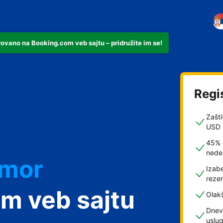
rovano na Booking.com veb sajtu – pridružite im se!
Regi
Zašti
USD
45% 
nede
dmor
Izabe
rezer
m veb sajtu
Olak
Dnev
uslu