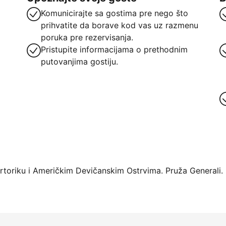
Komunicirajte sa gostima pre nego što
prihvatite da borave kod vas uz razmenu
poruka pre rezervisanja.
Pristupite informacijama o prethodnim
putovanjima gostiju.
oriku i Američkim Devičanskim Ostrvima. Pruža Generali.