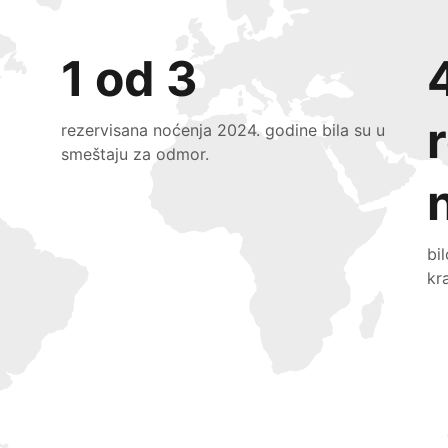
1 od 3
rezervisana noćenja 2024. godine bila su u
smeštaju za odmor.
bi
kr