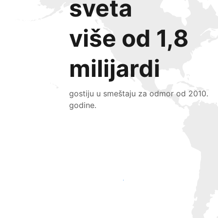
sveta
više od 1,8
milijardi
gostiju u smeštaju za odmor od 2010.
godine.
Privucite nove goste već danas