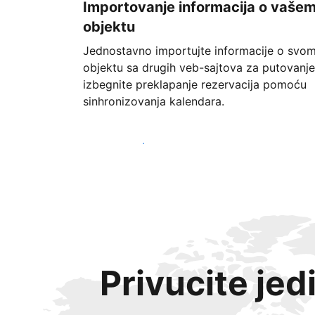
Importovanje informacija o vaše
objektu
Jednostavno importujte informacije o svo
objektu sa drugih veb-sajtova za putovanje
izbegnite preklapanje rezervacija pomoću
sinhronizovanja kalendara.
Počnite već danas
Privucite jed