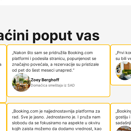
ćini poput vas
„Nakon što sam se pridružila Booking.com
„Prvi ko
platformi i podesila stranicu, popunjenost se
su bili 
a
značajno povećala, a rezervacije su pristizale
od pet do šest meseci unapred.“
Zoey Berghoff
Domaćica smeštaja iz SAD
„Booking.com je najjednostavnija platforma za
„Bookin
rad. Sve je jasno. Jednostavno je. I pruža nam
gostiju
slobodu da se fokusiramo na aspekte u okviru
sadašnji
kojih zaista možemo da dodamo vrednost, kao