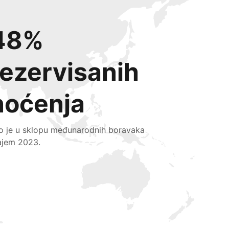
48%
rezervisanih
noćenja
lo je u sklopu međunarodnih boravaka
ajem 2023.