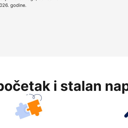
026. godine.
očetak i stalan na