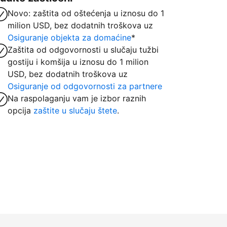
Novo: zaštita od oštećenja u iznosu do 1
milion USD, bez dodatnih troškova uz
Osiguranje objekta za domaćine
*
Zaštita od odgovornosti u slučaju tužbi
gostiju i komšija u iznosu do 1 milion
USD, bez dodatnih troškova uz
Osiguranje od odgovornosti za partnere
Na raspolaganju vam je izbor raznih
opcija
zaštite u slučaju štete
.