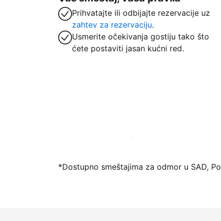
Prihvatajte ili odbijajte rezervacije uz
zahtev za rezervaciju
.
Usmerite očekivanja gostiju tako što
ćete postaviti jasan kućni red.
Registrujte svoj objekat već danas
*Dostupno smeštajima za odmor u SAD, Port