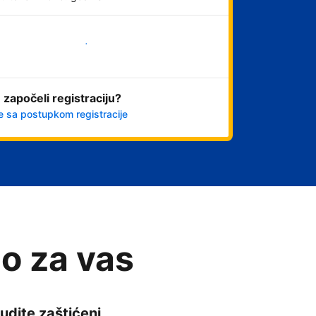
Počnite odmah
 započeli registraciju?
e sa postupkom registracije
o za vas
udite zaštićeni