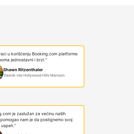
raci u korišćenju Booking.com platforme
veoma jednostavni i brzi.“
Shawn Ritzenthaler
Vlasnik vile Hollywood Hills Mansion
g.com je zaslužan za većinu naših
 i pomogao nam je da postignemo svoj
 uspeh.“