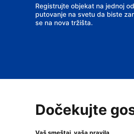
hostel
Registrujte objekat na jednoj od
putovanje na svetu da biste zarađ
se na nova tržišta.
Dočekujte gos
Vaš smeštaj, vaša pravila