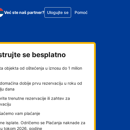
Već ste naš partner?
Ulogujte se
Pomoć
strujte se besplatno
ta objekta od oštećenja u iznosu do 1 milion
domaćina dobije prvu rezervaciju u roku od
lju dana
rite trenutne rezervacije ili zahtev za
vaciju
šaćemo vam plaćanje
ne isplate. Odričemo se Plaćanja naknade za
gu tokom 2026. godine