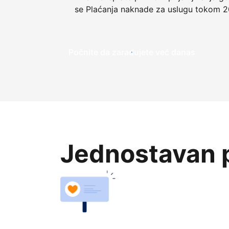
se Plaćanja naknade za uslugu tokom 2
Počnite da zarađujete već danas
Jednostavan p