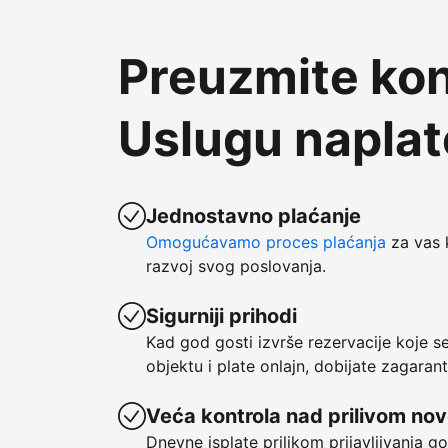
Preuzmite kon
Uslugu napla
Jednostavno plaćanje
Omogućavamo proces plaćanja
za vas 
razvoj svog poslovanja.
Sigurniji prihodi
Kad god gosti izvrše rezervacije koje 
objektu i plate onlajn, dobijate zagaran
Veća kontrola nad prilivom no
Dnevne isplate prilikom prijavljivanja g