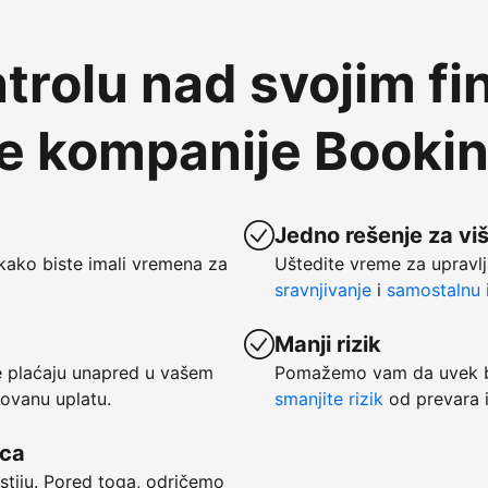
trolu nad svojim fi
te kompanije Booki
Jedno rešenje za vi
kako biste imali vremena za
Uštedite vreme za upravlj
sravnjivanje
i
samostalnu i
Manji rizik
se plaćaju unapred u vašem
Pomažemo vam da uvek bu
tovanu uplatu.
smanjite rizik
od prevara i
vca
ostiju. Pored toga, odričemo