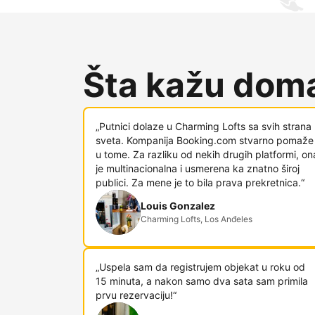
Šta kažu doma
„Putnici dolaze u Charming Lofts sa svih strana
sveta. Kompanija Booking.com stvarno pomaže
u tome. Za razliku od nekih drugih platformi, on
je multinacionalna i usmerena ka znatno široj
publici. Za mene je to bila prava prekretnica.“
Louis Gonzalez
Charming Lofts, Los Anđeles
„Uspela sam da registrujem objekat u roku od
15 minuta, a nakon samo dva sata sam primila
prvu rezervaciju!“