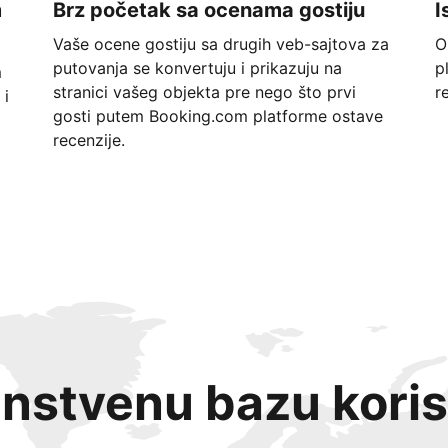
m
Brz početak sa ocenama gostiju
I
Vaše ocene gostiju sa drugih veb-sajtova za
O
putovanja se konvertuju i prikazuju na
p
m
stranici vašeg objekta pre nego što prvi
r
 i
gosti putem Booking.com platforme ostave
recenzije.
instvenu bazu koris