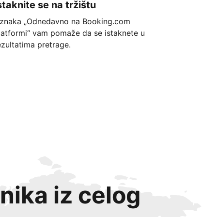
staknite se na tržištu
znaka „Odnedavno na Booking.com
latformi“ vam pomaže da se istaknete u
ezultatima pretrage.
nika iz celog