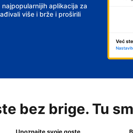
 najpopularnijih aplikacija za
ivali više i brže i proširili
Već ste
Nastavit
te bez brige. Tu sm
Upoznajte svoje goste
B